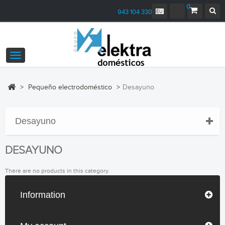
0
943 104 330
Toggle
navigation
>
Pequeño electrodoméstico
>
Desayuno
Desayuno
DESAYUNO
There are no products in this category.
Information