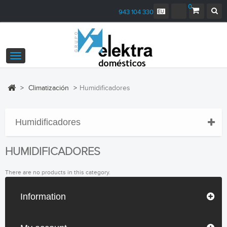
0
943 104 330
Toggle
navigation
>
Climatización
>
Humidificadores
Humidificadores
HUMIDIFICADORES
There are no products in this category.
Information