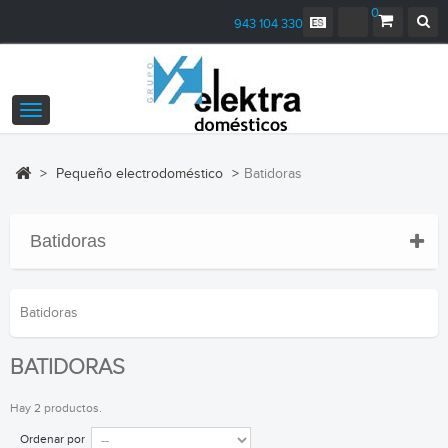
0
943 104 330
Navegación
Toggle
>
Pequeño electrodoméstico
>
Batidoras
Batidoras
Batidoras
BATIDORAS
Hay 2 productos.
Ordenar por