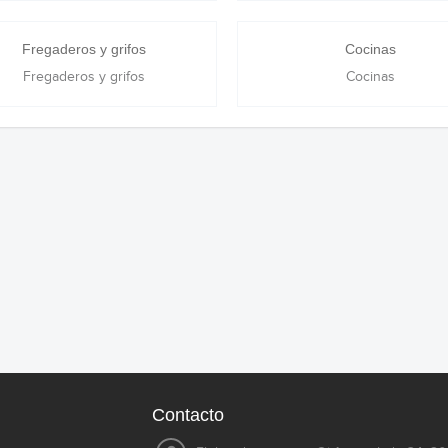
Fregaderos y grifos
Cocinas
Fregaderos y grifos
Cocinas
Contacto