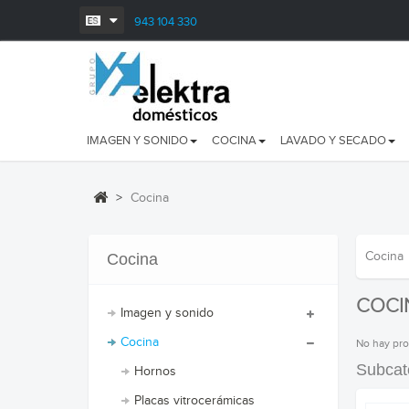
943 104 330
IMAGEN Y SONIDO
COCINA
LAVADO Y SECADO
>
Cocina
Cocina
Cocina
COCI
Imagen y sonido
Cocina
No hay pro
Subcat
Hornos
Placas vitrocerámicas