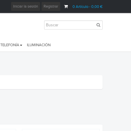
Iniciar la sesión
Registrar
0
Artículo
- 0,00 €
TELEFONÍA
ILUMINACIÓN