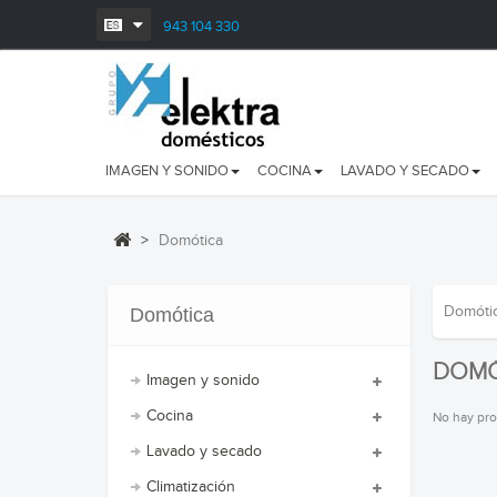
943 104 330
IMAGEN Y SONIDO
COCINA
LAVADO Y SECADO
>
Domótica
Domóti
Domótica
DOMÓ
Imagen y sonido
Cocina
No hay pro
Lavado y secado
Climatización