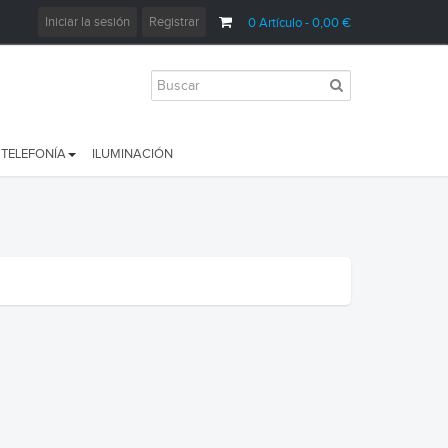
Iniciar la sesión
Registrar
0
Artículo
- 0,00 €
TELEFONÍA
ILUMINACIÓN