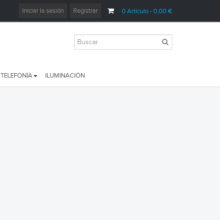
Iniciar la sesión
Registrar
0
Artículo
- 0,00 €
TELEFONÍA
ILUMINACIÓN