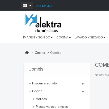
943 104 330
IMAGEN Y SONIDO
COCINA
LAVADO Y SECADO
>
Cocina
>
Combis
COMB
Combis
No hay pro
Imagen y sonido
Cocina
Hornos
Placas vitrocerámicas