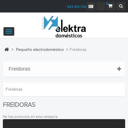
0
943 104 330
Navegación
Toggle
>
Pequeño electrodoméstico
>
Freidoras
Freidoras
Freidoras
FREIDORAS
No hay productos en esta categoría.