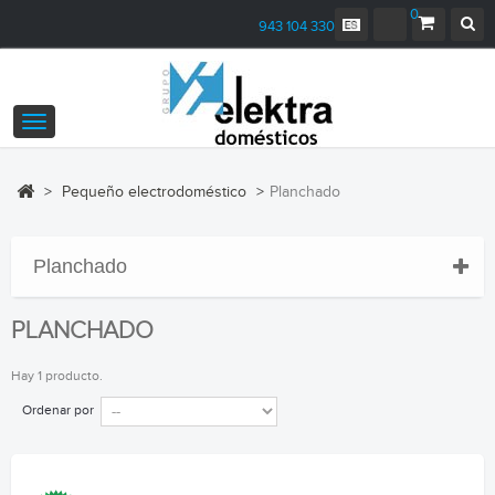
0
943 104 330
Navegación
Toggle
>
Pequeño electrodoméstico
>
Planchado
Planchado
PLANCHADO
Hay 1 producto.
Ordenar por