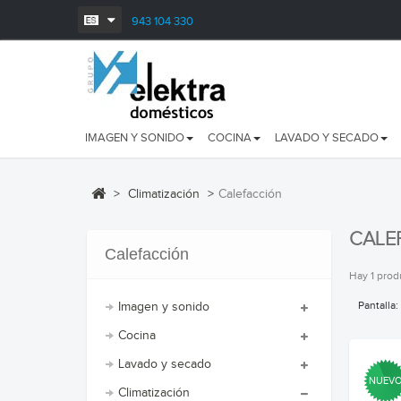
943 104 330
IMAGEN Y SONIDO
COCINA
LAVADO Y SECADO
>
Climatización
>
Calefacción
CALE
Calefacción
Hay 1 prod
Pantalla:
Imagen y sonido
Cocina
Lavado y secado
NUEV
Climatización