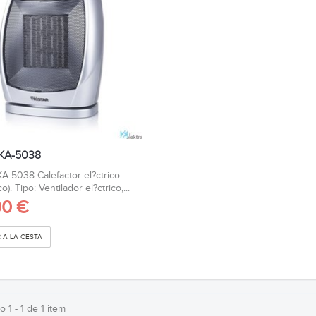
r KA-5038
 KA-5038 Calefactor el?ctrico
o). Tipo: Ventilador el?ctrico,...
00 €
 A LA CESTA
 1 - 1 de 1 item