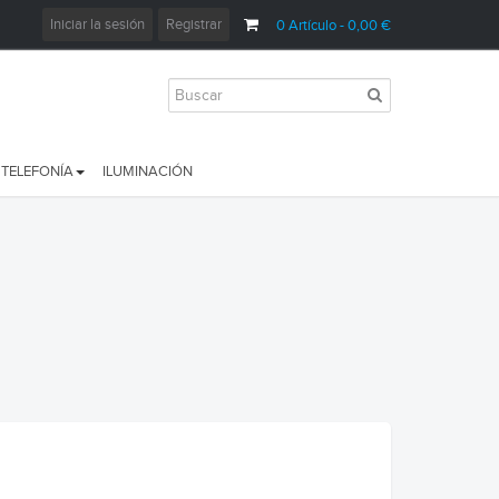
Iniciar la sesión
Registrar
0
Artículo
- 0,00 €
TELEFONÍA
ILUMINACIÓN