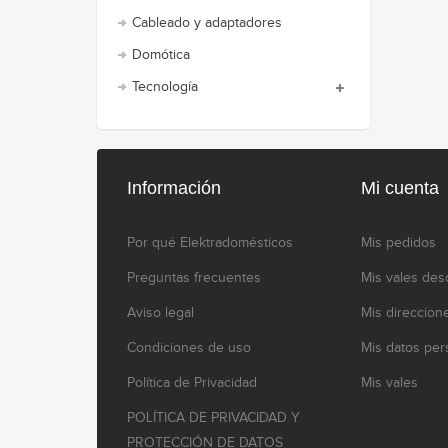
Cableado y adaptadores
Domótica
Tecnología
Información
Mi cuenta
Por qué Elektradomésticos
Mis pedidos
Preguntas frecuentes
Mis vales des
Aviso legal
Mis direccion
Condiciones de uso
Mis datos per
Política de Privacidad
Mis vales
POLÍTICA DE PRIVACIDAD Y
PROTECCIÓN DE DATOS