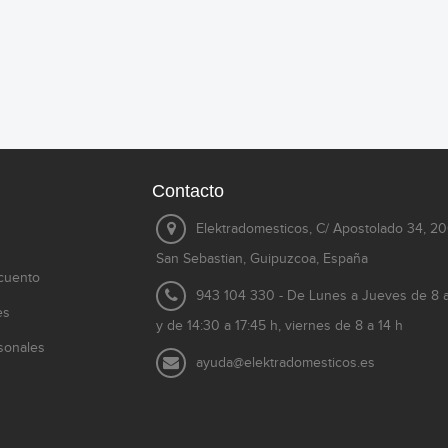
Contacto
Elektradomesticos, C/ Apostolado 34, 2
San Sebastian, Guipuzcoa, España
cuento
943 104 330 - De Lunes a Jueves de 8 a
es
y de 14:30 a 17:45 h, viernes de 8 a 14 h
sonales
ayuda@elektradomesticos.es