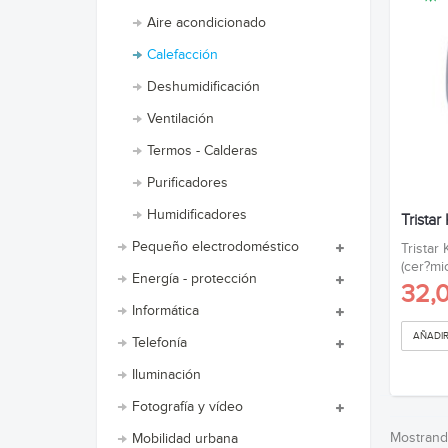
Aire acondicionado
Calefacción
Deshumidificación
Ventilación
Termos - Calderas
Purificadores
Humidificadores
Trista
Pequeño electrodoméstico
Tristar
(cer?mic
Energía - protección
32,
Informática
AÑADIR
Telefonía
Iluminación
Fotografía y vídeo
Mostrando
Mobilidad urbana