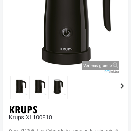
Ver más grande
Krups XL100810
Krups XL1008. Tipo: Calentador/espumador de leche autom?