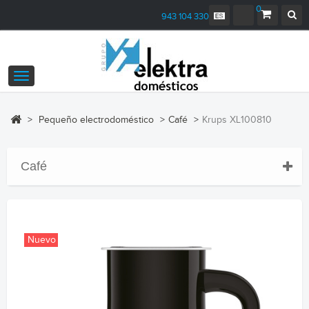
0
943 104 330
Navegación
Toggle
>
Pequeño electrodoméstico
>
Café
>
Krups XL100810
Café
Nuevo