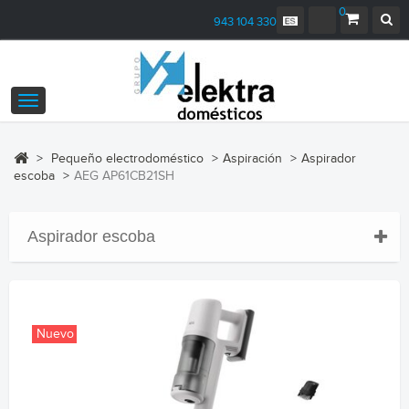
0
943 104 330
Navegación
Toggle
>
Pequeño electrodoméstico
>
Aspiración
>
Aspirador
escoba
>
AEG AP61CB21SH
Aspirador escoba
Nuevo