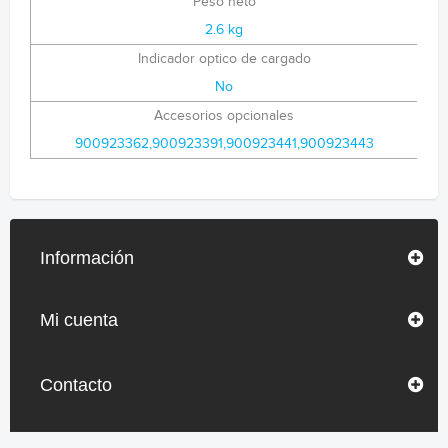
Peso neto
2.6 kg
Indicador optico de cargado
No
Accesorios opcionales
900923362,900923391,900923441,900923443
Información
Mi cuenta
Contacto