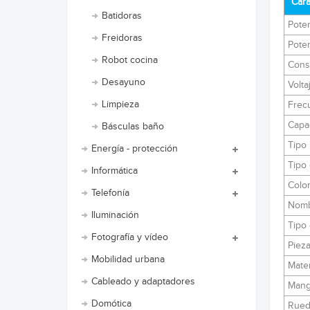
Cara
Batidoras
Poten
Freidoras
Poten
Robot cocina
Cons
Desayuno
Volta
Limpieza
Frec
Capa
Básculas baño
Tipo
Energía - protección
Tipo 
Informática
Color
Telefonía
Nomb
Iluminación
Tipo
Fotografía y vídeo
Pieza
Mobilidad urbana
Mater
Cableado y adaptadores
Mangu
Domótica
Rueda