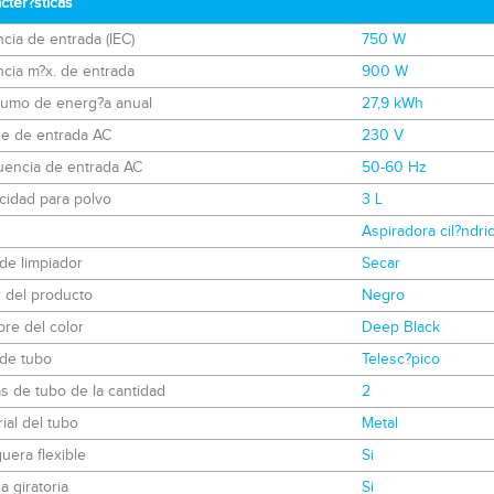
cter?sticas
cia de entrada (IEC)
750 W
cia m?x. de entrada
900 W
umo de energ?a anual
27,9 kWh
je de entrada AC
230 V
uencia de entrada AC
50-60 Hz
cidad para polvo
3 L
Aspiradora cil?ndri
de limpiador
Secar
 del producto
Negro
re del color
Deep Black
 de tubo
Telesc?pico
s de tubo de la cantidad
2
ial del tubo
Metal
era flexible
Si
 giratoria
Si