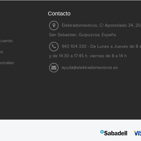
Contacto
Elektradomesticos, C/ Apostolado 34, 2
San Sebastian, Guipuzcoa, España
cuento
943 104 330 - De Lunes a Jueves de 8 a
es
y de 14:30 a 17:45 h, viernes de 8 a 14 h
sonales
ayuda@elektradomesticos.es