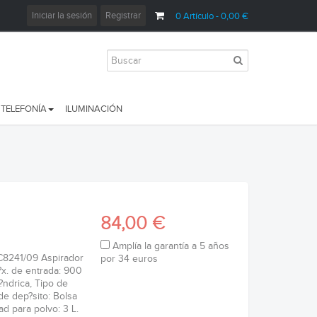
Iniciar la sesión
Registrar
0
Artículo
- 0,00 €
TELEFONÍA
ILUMINACIÓN
84,00 €
Amplía la garantía a 5 años
FC8241/09 Aspirador
por 34 euros
?x. de entrada: 900
l?ndrica, Tipo de
 de dep?sito: Bolsa
ad para polvo: 3 L.