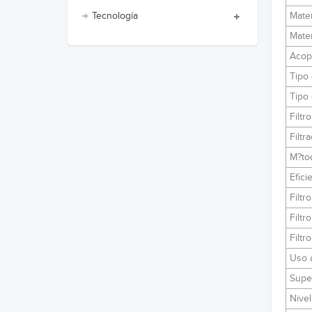
Mater
Tecnología
Mater
Acop
Tipo 
Tipo 
Filtr
Filtr
M?to
Efici
Filtr
Filtr
Filtr
Uso 
Super
Nivel