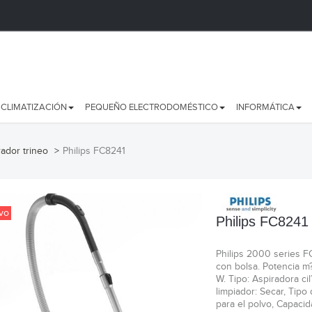
CLIMATIZACIÓN
PEQUEÑO ELECTRODOMÉSTICO
INFORMÁTICA
rador trineo
>
Philips FC8241
vo
Philips FC8241
Philips 2000 series 
con bolsa. Potencia m
W. Tipo: Aspiradora ci
limpiador: Secar, Tipo
para el polvo, Capacid