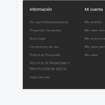
Información
Mi cuenta
Por qué Elektradomésticos
Mis pedidos
Preguntas frecuentes
Mis vales des
Aviso legal
Mis direccion
Condiciones de uso
Mis datos per
Política de Privacidad
Mis vales
POLÍTICA DE PRIVACIDAD Y
PROTECCIÓN DE DATOS
mapa del sitio