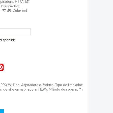
aspiradora: HEPA, M?
 la suciedad:
o: 77 dB. Color del
disponible
00 W. Tipo: Aspiradora cil?ndrica, Tipo de limpiador:
ci?n de aire en aspiradora: HEPA, M?todo de separaci?n