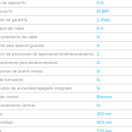
o de operaci?n
9 m
ficaci?n
ECARF
odo de garant?a
2 a?o(s)
tud del cable
6 m
cenamiento de cable
Si
te para aparcar/guardar
Si
ro de posiciones de aparcamiento/almacenamiento
2
artimento para almacenamiento
Si
sorios de puerta manija
Si
de transporte
Si
rruptor de encendido/apagado integrado
Si
de control
Botones
cenamiento vertical
Si
o
263 mm
undidad
403 mm
a
220 mm