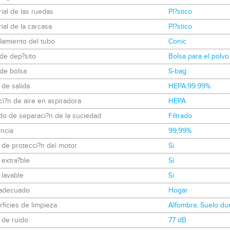
ial de las ruedas
Pl?stico
ial de la carcasa
Pl?stico
lamiento del tubo
Conic
de dep?sito
Bolsa para el polvo
de bolsa
S-bag
o de salida
HEPA:99.99%
aci?n de aire en aspiradora
HEPA
do de separaci?n de la suciedad
Filtrado
encia
99,99%
o de protecci?n del motor
Si
o extra?ble
Si
o lavable
Si
adecuado
Hogar
ficies de limpieza
Alfombra, Suelo du
 de ruido
77 dB