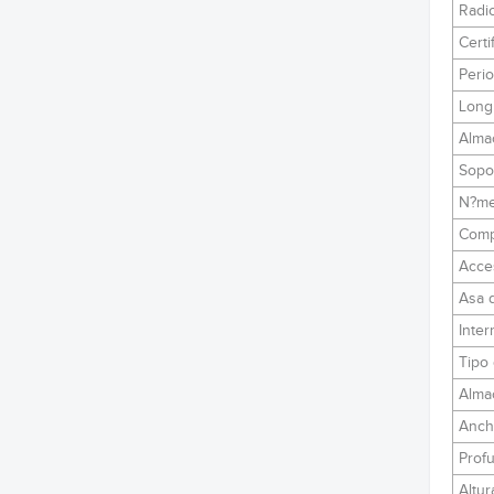
Radi
Certi
Peri
Longi
Alma
Sopor
N?me
Comp
Acce
Asa 
Inte
Tipo 
Alma
Anch
Prof
Altur