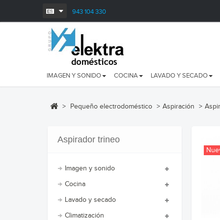
943 104 330
IMAGEN Y SONIDO
COCINA
LAVADO Y SECADO
>
Pequeño electrodoméstico
>
Aspiración
>
Aspi
Aspirador trineo
Nue
Imagen y sonido
Cocina
Lavado y secado
Climatización