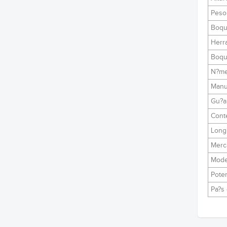
Peso
Boqui
Herr
Boqui
N?me
Manu
Gu?a 
Conte
Long
Merc
Model
Pote
Pa?s 