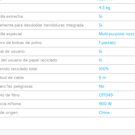
4,3 kg
lla estrecha
Si
amienta para desdoblar hendiduras integrada
Si
lla especial
Multi-purpose nozz
ro de bolsas de polvo
1 pieza(s)
al de usuario
Si
del usuario de papel reciclado
Si
nido reciclado total
100%
itud de cable
6 m
anc?as peligrosas
No
o de filtro
CP1349
ncia m?xima
900 W
de origen
China