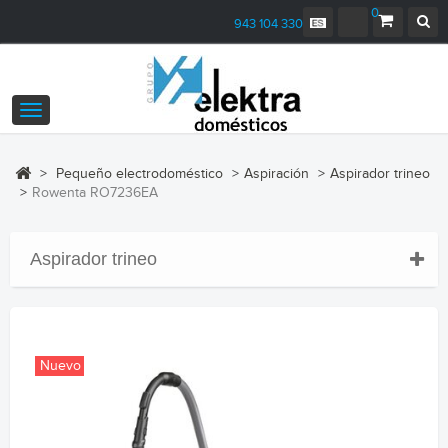
0
943 104 330
Navegación
Toggle
>
Pequeño electrodoméstico
>
Aspiración
>
Aspirador trineo
>
Rowenta RO7236EA
Aspirador trineo
Nuevo