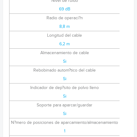
Nivel de ruido
69 dB
Radio de operaci?n
8,8 m
Longitud del cable
6,2 m
Almacenamiento de cable
Si
Rebobinado autom?tico del cable
Si
Indicador de dep?sito de polvo lleno
Si
Soporte para aparcar/guardar
Si
N?mero de posiciones de aparcamiento/almacenamiento
1