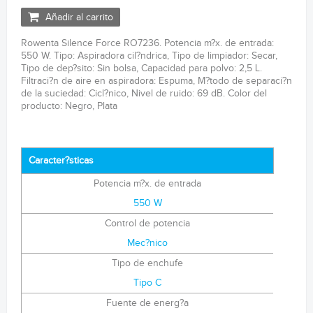
Añadir al carrito
Rowenta Silence Force RO7236. Potencia m?x. de entrada:
550 W. Tipo: Aspiradora cil?ndrica, Tipo de limpiador: Secar,
Tipo de dep?sito: Sin bolsa, Capacidad para polvo: 2,5 L.
Filtraci?n de aire en aspiradora: Espuma, M?todo de separaci?n
de la suciedad: Cicl?nico, Nivel de ruido: 69 dB. Color del
producto: Negro, Plata
Caracter?sticas
Potencia m?x. de entrada
550 W
Control de potencia
Mec?nico
Tipo de enchufe
Tipo C
Fuente de energ?a