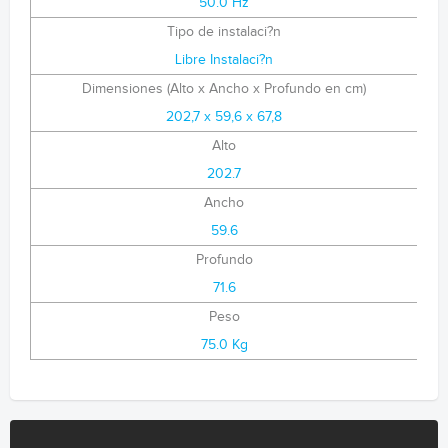
50.0 Hz
Tipo de instalaci?n
Libre Instalaci?n
Dimensiones (Alto x Ancho x Profundo en cm)
202,7 x 59,6 x 67,8
Alto
202.7
Ancho
59.6
Profundo
71.6
Peso
75.0 Kg