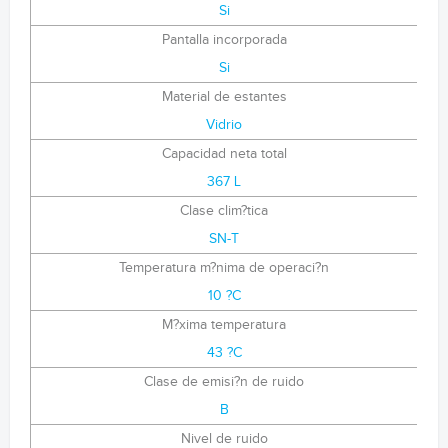
Si
Pantalla incorporada
Si
Material de estantes
Vidrio
Capacidad neta total
367 L
Clase clim?tica
SN-T
Temperatura m?nima de operaci?n
10 ?C
M?xima temperatura
43 ?C
Clase de emisi?n de ruido
B
Nivel de ruido