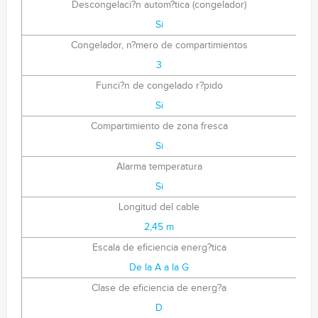
Descongelaci?n autom?tica (congelador)
Si
Congelador, n?mero de compartimientos
3
Funci?n de congelado r?pido
Si
Compartimiento de zona fresca
Si
Alarma temperatura
Si
Longitud del cable
2,45 m
Escala de eficiencia energ?tica
De la A a la G
Clase de eficiencia de energ?a
D