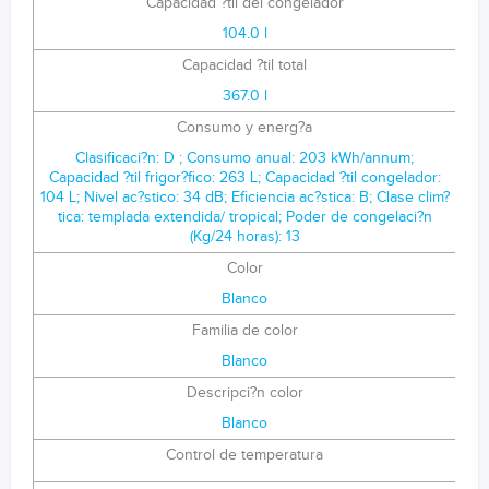
Capacidad ?til del congelador
104.0 l
Capacidad ?til total
367.0 l
Consumo y energ?a
Clasificaci?n: D ; Consumo anual: 203 kWh/annum;
Capacidad ?til frigor?fico: 263 L; Capacidad ?til congelador:
104 L; Nivel ac?stico: 34 dB; Eficiencia ac?stica: B; Clase clim?
tica: templada extendida/ tropical; Poder de congelaci?n
(Kg/24 horas): 13
Color
Blanco
Familia de color
Blanco
Descripci?n color
Blanco
Control de temperatura