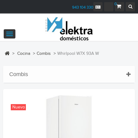
0
943 104 330
Navegación
Toggle
>
Cocina
>
Combis
>
Whirlpool W7X 93A W
Combis
Nuevo