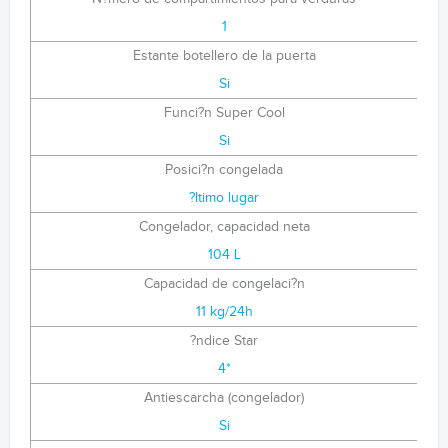
1
Estante botellero de la puerta
Si
Funci?n Super Cool
Si
Posici?n congelada
?ltimo lugar
Congelador, capacidad neta
104 L
Capacidad de congelaci?n
11 kg/24h
?ndice Star
4*
Antiescarcha (congelador)
Si