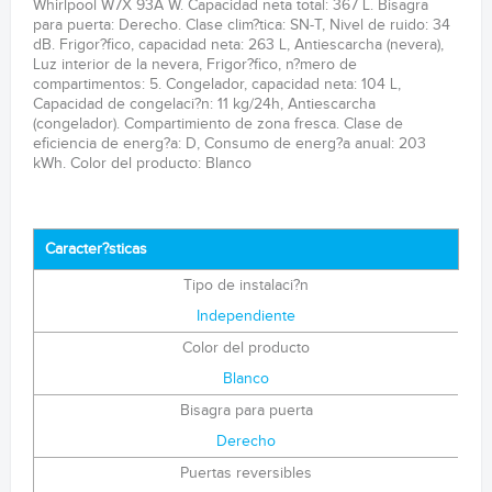
Whirlpool W7X 93A W. Capacidad neta total: 367 L. Bisagra
para puerta: Derecho. Clase clim?tica: SN-T, Nivel de ruido: 34
dB. Frigor?fico, capacidad neta: 263 L, Antiescarcha (nevera),
Luz interior de la nevera, Frigor?fico, n?mero de
compartimentos: 5. Congelador, capacidad neta: 104 L,
Capacidad de congelaci?n: 11 kg/24h, Antiescarcha
(congelador). Compartimiento de zona fresca. Clase de
eficiencia de energ?a: D, Consumo de energ?a anual: 203
kWh. Color del producto: Blanco
Caracter?sticas
Tipo de instalaci?n
Independiente
Color del producto
Blanco
Bisagra para puerta
Derecho
Puertas reversibles