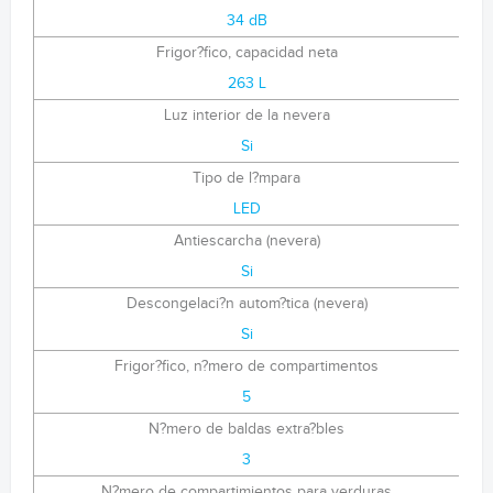
34 dB
Frigor?fico, capacidad neta
263 L
Luz interior de la nevera
Si
Tipo de l?mpara
LED
Antiescarcha (nevera)
Si
Descongelaci?n autom?tica (nevera)
Si
Frigor?fico, n?mero de compartimentos
5
N?mero de baldas extra?bles
3
N?mero de compartimientos para verduras