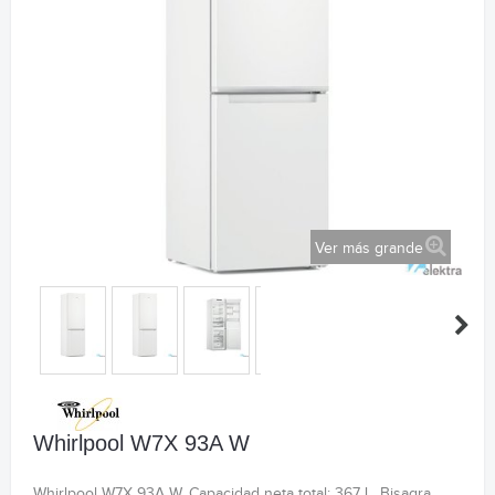
Ver más grande
Whirlpool W7X 93A W
Whirlpool W7X 93A W. Capacidad neta total: 367 L. Bisagra