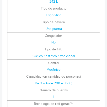
242 L
Tipo de producto
Frigor?fico
Tipo de nevera
Una puerta
Congelador
No
Tipo de fr?o
C?clico / est?tico / tradicional
Control
Mec?nico
Capacidad (en cantidad de personas)
De 3 a 4 (de 200 a 350 l)
N?mero de puertas
1
Tecnologia de refrigeraci?n