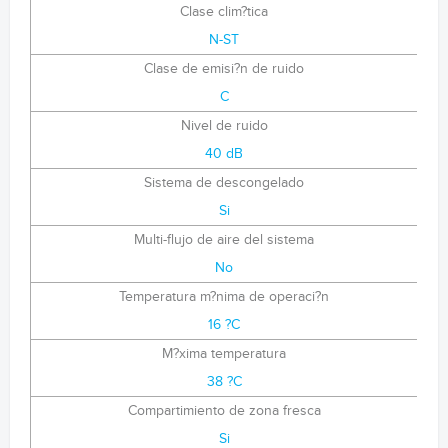
Clase clim?tica
N-ST
Clase de emisi?n de ruido
C
Nivel de ruido
40 dB
Sistema de descongelado
Si
Multi-flujo de aire del sistema
No
Temperatura m?nima de operaci?n
16 ?C
M?xima temperatura
38 ?C
Compartimiento de zona fresca
Si