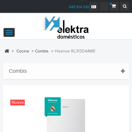
0
943 104 330
Navegación
Toggle
>
Cocina
>
Combis
>
Hisense RL313D4AWE
Combis
Nuevo