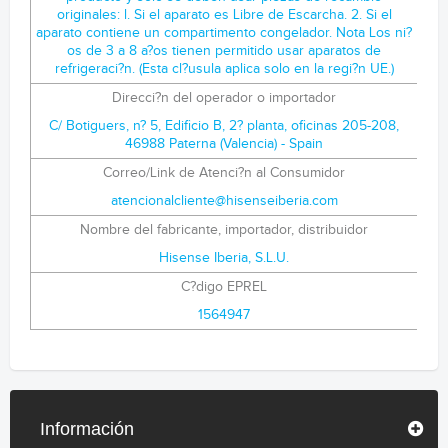
Direcci?n del operador o importador
C/ Botiguers, n? 5, Edificio B, 2? planta, oficinas 205-208,
46988 Paterna (Valencia) - Spain
Correo/Link de Atenci?n al Consumidor
atencionalcliente@hisenseiberia.com
Nombre del fabricante, importador, distribuidor
Hisense Iberia, S.L.U.
C?digo EPREL
1564947
Información