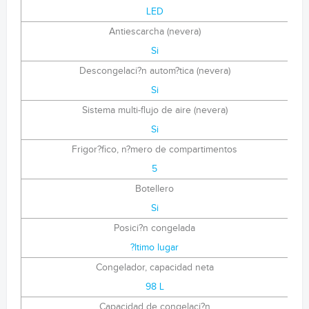
LED
Antiescarcha (nevera)
Si
Descongelaci?n autom?tica (nevera)
Si
Sistema multi-flujo de aire (nevera)
Si
Frigor?fico, n?mero de compartimentos
5
Botellero
Si
Posici?n congelada
?ltimo lugar
Congelador, capacidad neta
98 L
Capacidad de congelaci?n