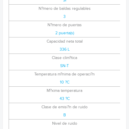
Si
N?mero de baldas regulables
3
N?mero de puertas
2 puerta(s)
Capacidad neta total
336 L
Clase clim?tica
SN-T
Temperatura m?nima de operaci?n
10 ?C
M?xima temperatura
43 ?C
Clase de emisi?n de ruido
B
Nivel de ruido