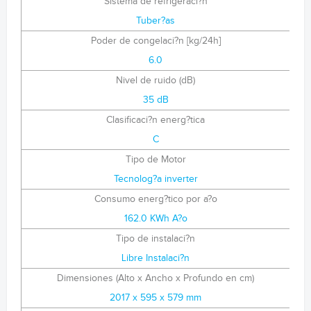
Sistema de refrigeraci?n
Tuber?as
Poder de congelaci?n [kg/24h]
6.0
Nivel de ruido (dB)
35 dB
Clasificaci?n energ?tica
C
Tipo de Motor
Tecnolog?a inverter
Consumo energ?tico por a?o
162.0 KWh A?o
Tipo de instalaci?n
Libre Instalaci?n
Dimensiones (Alto x Ancho x Profundo en cm)
2017 x 595 x 579 mm