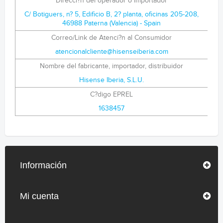
Direcci?n del operador o importador
C/ Botiguers, n? 5, Edificio B, 2? planta, oficinas 205-208,
46988 Paterna (Valencia) - Spain
Correo/Link de Atenci?n al Consumidor
atencionalcliente@hisenseiberia.com
Nombre del fabricante, importador, distribuidor
Hisense Iberia, S.L.U.
C?digo EPREL
1638457
Información
Mi cuenta