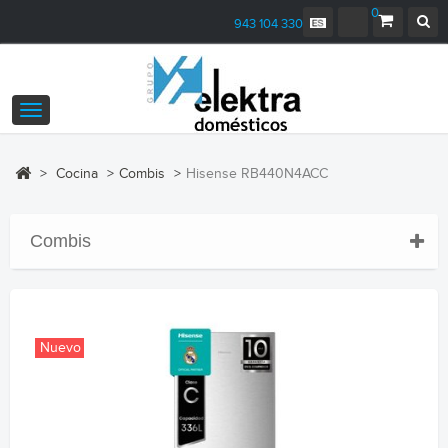
0
943 104 330
Navegación
Toggle
>
Cocina
>
Combis
>
Hisense RB440N4ACC
Combis
Nuevo