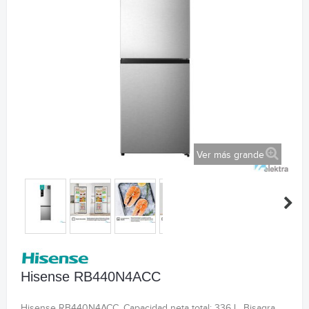
Ver más grande
Hisense RB440N4ACC
Hisense RB440N4ACC. Capacidad neta total: 336 L. Bisagra