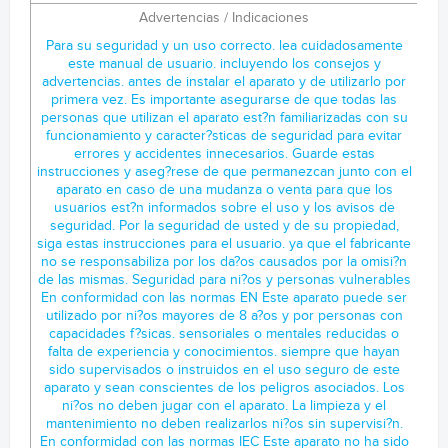
Advertencias / Indicaciones
Para su seguridad y un uso correcto. lea cuidadosamente este manual de usuario. incluyendo los consejos y advertencias. antes de instalar el aparato y de utilizarlo por primera vez. Es importante asegurarse de que todas las personas que utilizan el aparato est?n familiarizadas con su funcionamiento y caracter?sticas de seguridad para evitar errores y accidentes innecesarios. Guarde estas instrucciones y aseg?rese de que permanezcan junto con el aparato en caso de una mudanza o venta para que los usuarios est?n informados sobre el uso y los avisos de seguridad. Por la seguridad de usted y de su propiedad, siga estas instrucciones para el usuario. ya que el fabricante no se responsabiliza por los da?os causados por la omisi?n de las mismas. Seguridad para ni?os y personas vulnerables En conformidad con las normas EN Este aparato puede ser utilizado por ni?os mayores de 8 a?os y por personas con capacidades f?sicas. sensoriales o mentales reducidas o falta de experiencia y conocimientos. siempre que hayan sido supervisados o instruidos en el uso seguro de este aparato y sean conscientes de los peligros asociados. Los ni?os no deben jugar con el aparato. La limpieza y el mantenimiento no deben realizarlos ni?os sin supervisi?n. En conformidad con las normas IEC Este aparato no ha sido dise?ado para que lo utilicen personas (incluidos ni?os) con capacidades f?sicas, sensoriales o mentales reducidas, o con falta de experiencia o conocimientos, a menos que est?n supervisados o reciban instrucciones acerca del uso del aparato por una persona responsable por su seguridad. Se debe supervisar a los ni?os para asegurarse de que no jueguen con el aparato. Mantenga el material de empaque lejos del alcance de los ni?os, ya que existe riesgo de sofocaci?n. Si va a descartar el aparato, quite el conector del tomacorriente, corte el cable de conexi?n (lo m?s cerca posible del aparato) y quite la puerta para evitar que hayan descargas el?ctricas o que los ni?os queden encerrados dentro del aparato. Si este aparato, con sellos magn?ticos en la puerta, es para reemplazar un aparato viejo con cerradura de resorte (pestillo) en la puerta o en la tapa, aseg?rese de que la cerradura no se pueda utilizar antes de descartar el aparato viejo. As? evitar? que sea una trampa mortal para los ni?os. Seguridad general ? ADVERTENCIA Este aparato est? dise?ado para ser utilizado en el hogar y las aplicaciones similares tales como l. ?reas de cocinas de personal en tiendas. oficinas y otros entornos de trabajo: 2. granjas y clientes en hoteles. moteles y otro tipo residencial: l. entornos para hu?spedes: 2. servicios de hosteler?a y aplicaciones similares. ? ADVERTENCIA No almacene las sustancias explosivas tales como latas de aerosol con un propulsor inflamable en este aparato. ? ADVERTENCIA Si el cable de alimentaci?n est? da?ado. debe ser reemplazado por el fabricante. su agente de servicio o personas debidamente calificadas a fin de evitar peligro. ? ADVERTENCIA Mantenga las aperturas de ventilaci?n de la carcasa del aparato o de las estructuras integradas libres de obstrucciones. Advertencia: Riesgo de incendio/ materiales inflamables ? ADVERTENCIA No utilice los dispositivos mec?nicos u otros medios. con excepci?n de los recomendados por el fabricante, para acelerar el proceso de descongelaci?n. ? ADVERTENCIA No da?e el circuito de refrigerante. ? ADVERTENCIA No utilice aparatos el?ctricos dentro de los compartimentos de almacenamiento de alimentos del aparato, a menos que sean del tipo recomendado por el fabricante. ? ADVERTENCIA El refrigerante y el gas del aislante son inflamables. Al desechar el aparato, h?galo ?nicamente en el centro autorizado de eliminaci?n de residuos. No lo exponga al fuego. ? ADVERTENCIA El refrigerante y el gas del aislante son inflamables. Al desechar el aparato, h?galo ?nicamente en el centro autorizado de eliminaci?n de residuos. No lo exponga al fuego. ? ADVERTENCIA Al momento de colocar el aparato, aseg?rese de que el cable de alimentaci?n no est? atrapado ni da?ado. ? ADVERTENCIA No coloque m?ltiples conectores port?tiles ni fuentes de alimentaci?n port?tiles en la parte trasera del aparato. Reemplazo de las l?mparas ? ADVERTENCIA ?Las l?mparas no pueden reemplazarse por el usuario! Si la l?mpara se da?a, contacte a la l?nea de atenci?n al cliente para asistencia. Esta advertencia es solo para los refrigeradores que contengan l?mparas. Refrigerante El refrigerante isobutano (R600a) se encuentra dentro del circuito refrigerante del aparato: es un gas natural con un nivel alto de compatibilidad ambiental, no obstante es inflamable. Aseg?rese de que ning?n componente del circuito refrigerante se da?e durante el traslado y la instalaci?n del aparato. El refrigerante (R600a) es inflamable. ? ADVERTENCIA Los refrigeradores contienen refrigerante y gases en el aislamiento. Se debe desechar el refrigerante y los gases de forma profesional. ya que podr?an provocar lesiones oculares o ignici?n. Aseg?rese de que la tuber?a del circuito de refrigerante no est? da?ada antes de desecharla correctamente. ? ADVERTENCIA Riesgo de incendio/material inflamable si se da?a el circuito de refrigerante: l. Evite las llamas vivas y las fuentes de ignici?n. 2. Ventile bien la sala en la que est? situado el aparato. Es peligroso alterar las especificaciones o modificar el producto de cualquier modo. Cualquier da?o en el cable puede causar cortocircuitos. incendios y/o descargas el?ctricas. Seguridad el?ctrica l. No se debe alargar el cable de alimentaci?n. 2.Aseg?rese de que el conector no est? aplastado ni da?ado. Un conector aplastado o da?ado puede calentarse y causar un incendio. 3. Aseg?rese de que pueda acceder al conector principal del aparato. 4. No tire del cable principal. 5. Si el tomacorriente est? flojo. no coloque el conector. Existe riesgo de descargas el?ctricas o incendios. 6. No debe operar el aparato sin la cubierta de la l?mpara interior. 7. El aparato solo es apto para fuentes de alimentaci?n de fase simple de 220~240V/50Hz. Por razones de seguridad. si la fluctuaci?n del voltaje en el distrito del usuario es tan grande que el voltaje excede el alcance anterior. aseg?rese de aplicar CA. Regulador de voltaje autom?tico de m?s de 350W al refrigerador. El refrigerador debe utilizar un tomacorriente especial en lugar de uno com?n con otros aparatos. El conector debe coincidir con el tomacorriente con conexi?n a tierra. Uso diario ? No almacene gases ni l?quidos inflamables en el aparato, ya que hay riesgo de explosi?n. ? No opere ning?n aparato el?ctrico dentro del aparato (p. ej.: m?quina el?ctrica para hacer helados. mezcladoras. etc.). ? Siempre realice la desconexi?n tirando del tomacorriente. no tire del cable. ? No coloque art?culos calientes cerca de los componentes de pl?stico del aparato. ? Este aparato refrigerante no est? dise?ado para usarse como aparato integrado. ? No coloque alimentos directamente contra la salida de aire en la pared trasera. ? Guarde los alimentos precongelados siguiendo las instrucciones del fabricante de los alimentos. ? Se debe seguir estrictamente las recomendaciones de almacenamiento del fabricante del aparato. Consulte las instrucciones relevantes sobre el almacenamiento. ? No coloque bebidas gasificadas o efervescentes en el compartimento congelador, ya que se crea una presi?n en el contenedor y podr?a explotar y da?ar el aparato. ? Los alimentos congelados pueden causar quemaduras de fr?o si se consumen inmediatamente despu?s de retirarlos del compartimento congelador. ? No coloque el aparato bajo la luz solar. Mantenga las velas, l?mparas y otros art?culos con llamas lejos del aparato para que no cause un incendio. ? El aparato est? destinado para almacenar alimentos y/o bebidas en un hogar normal como se explica en este manual de instrucciones. El aparato es pesado. Se debe tener cuidado al momento de moverlo. ? No quite ni toque los art?culos del congelador con las manos mojadas/h?medas, ya que podr?an causar abrasiones en la piel o quemaduras de fr?o. ? Nunca utilice la base, los cajones, las puertas, etc. para subirse o como apoyo. ? Los alimentos congelados no deben ser recongelados una vez que hayan sido descongelados. ? No consuma las paletas heladas o los cubitos de hielo directamente del congelador, ya que pueden causar quemaduras de fr?o en la boca y en los labios. ? No sobrecargue las baldas de la puerta ni coloque demasiados alimentos en los cajones crisper para evitar que los art?culos se caigan y causen lesiones o da?os en el aparato. ? Los alimentos deben empaquetarse en bolsas antes de guardarlos en el refrigerador. Los l?quidos deben almacenarse en botellas o recipientes cerrados para evitar derrames. ya que el dise?o de la estructura no es f?cil para limpiar. ? Para detectar la temperatura y la humedad cerca del aparato y hacer que ?ste funcione mejor, a?ada sensores de temperatura y de humedad fuera de la caja del aparato. ?Precauci?n! Limpieza y cuidado ? Antes de realizar el mantenimiento, apague el aparato y desconecte el conector del tomacorriente principal. ? No limpie el aparato con objetos de metal, limpiadores de vapor, aceites et?reos, solventes org?nicos o limpiadores abrasivos. ? No utilice objetos filosos para quitar la escarcha del aparato. Utilice una esp?tula de pl?stico. Instalaci?n - ?Importante! ? Siga cuidadosamente las instrucciones brindadas en este manual para realizar la conexi?n el?ctrica. Desempaque el aparato y compruebe si haya da?os. ? No conecte el aparato si est? da?ado. Informe inmediatamente sobre los posibles da?os al lugar donde lo compr?. En este caso, guarde el material de empaque. ? Se aconseja esperar al menos cuatro horas antes de conectar el aparato para permitir que el aceite fluya hacia el compresor. ? Debe circular aire alrededor del aparato: la falta de aire produce sobrecalentamiento. Para lograr una buena ventilaci?n, siga las instrucciones relevantes para la instalaci?n. ? Siempre que sea posible, la parte t