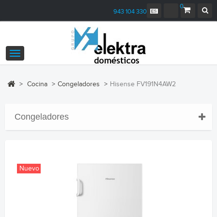
0
943 104 330
Navegación
Toggle
>
Cocina
>
Congeladores
>
Hisense FV191N4AW2
Congeladores
Nuevo