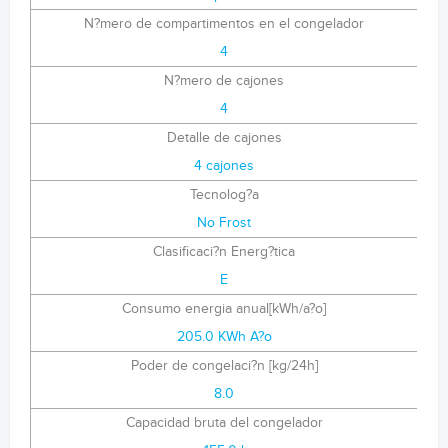
N?mero de compartimentos en el congelador
4
N?mero de cajones
4
Detalle de cajones
4 cajones
Tecnolog?a
No Frost
Clasificaci?n Energ?tica
E
Consumo energia anual[kWh/a?o]
205.0 KWh A?o
Poder de congelaci?n [kg/24h]
8.0
Capacidad bruta del congelador