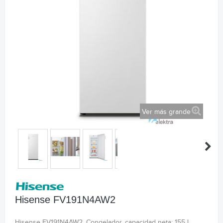
Ver más grande
Hisense FV191N4AW2
Hisense FV191N4AW2. Congelador, capacidad neta: 155 L,