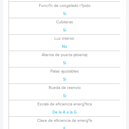
Funci?n de congelado r?pido
Si
Cubiteras
Si
Luz interior
No
Alarma de puerta (abierta)
Si
Patas ajustables
Si
Rueda de reenvio
Si
Escala de eficiencia energ?tica
De la A a la G
Clase de eficiencia de energ?a
E