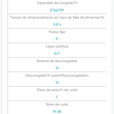
Capacidad de congelaci?n
8 kg/24h
Tiempo de almacenamiento en caso de fallo de alimentaci?n
9,8 h
?ndice Star
4*
Clase clim?tica
N-T
Sistema de descongelado
Si
Descongelaci?n autom?tica (congelador)
Si
Clase de emisi?n de ruido
C
Nivel de ruido
41 dB