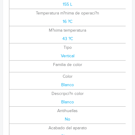
155 L
Temperatura m?nima de operaci?n
16 ?C
M?xima temperatura
43 ?C
Tipo
Vertical
Familia de color
Color
Blanco
Descripci?n color
Blanco
Antihuellas
No
Acabado del aparato