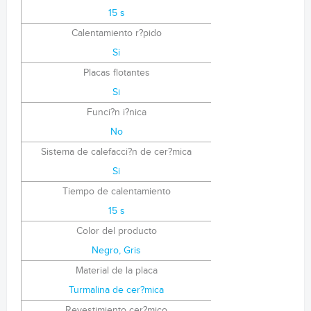
15 s
Calentamiento r?pido
Si
Placas flotantes
Si
Funci?n i?nica
No
Sistema de calefacci?n de cer?mica
Si
Tiempo de calentamiento
15 s
Color del producto
Negro, Gris
Material de la placa
Turmalina de cer?mica
Revestimiento cer?mico