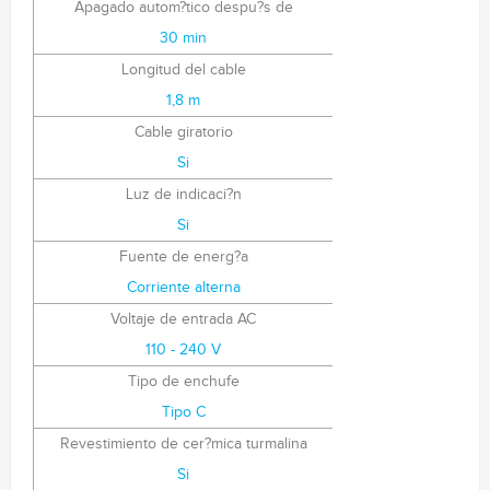
Apagado autom?tico despu?s de
30 min
Longitud del cable
1,8 m
Cable giratorio
Si
Luz de indicaci?n
Si
Fuente de energ?a
Corriente alterna
Voltaje de entrada AC
110 - 240 V
Tipo de enchufe
Tipo C
Revestimiento de cer?mica turmalina
Si