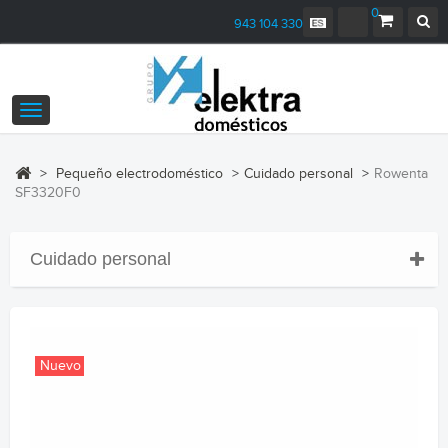
0
943 104 330
Navegación
Toggle
>
Pequeño electrodoméstico
>
Cuidado personal
>
Rowenta
SF3320F0
Cuidado personal
Nuevo