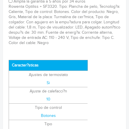
Amplía la garantía a 5 años por 34 euros
Rowenta Optiliss + SF3320. Tipo: Plancha de pelo, Tecnolog?a:
Caliente, Tipo de control: Botones. Color del producto: Negro,
Gris, Material de la placa: Turmalina de cer?mica, Tipo de
colgador: Con agujero en la empu?adura para colgar. Longitud
del cable: 1,8 m, Tipo de visualizador: LED, Apagado autom?tico
despu?s de: 30 min. Fuente de energ?a: Corriente alterna,
Voltaje de entrada AC: 110 - 240 V, Tipo de enchufe: Tipo C.
Color del cable: Negro
Caracter?sticas
Ajustes de termostato
Si
Ajuste de calefacci?n
10
Tipo de control
Botones
Tipo