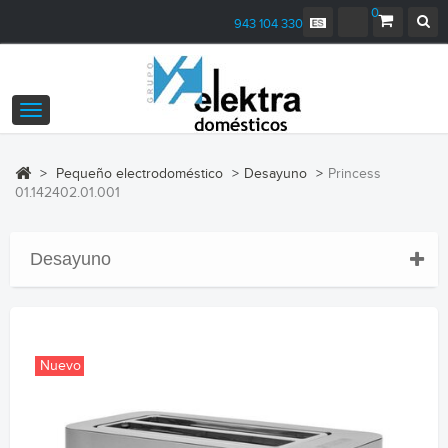
0
943 104 330
Navegación
Toggle
>
Pequeño electrodoméstico
>
Desayuno
>
Princess
01.142402.01.001
Desayuno
Nuevo