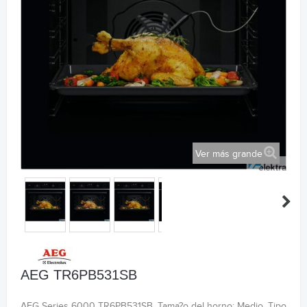
Ver más grande
AEG TR6PB531SB
AEG Series 6000 TR6PB531SB. Tama?o del horno: Medio, Tipo