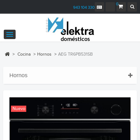
0
943 104 330
Navegación
Toggle
>
Cocina
>
Hornos
>
AEG TR6PB531SB
Hornos
Nuevo