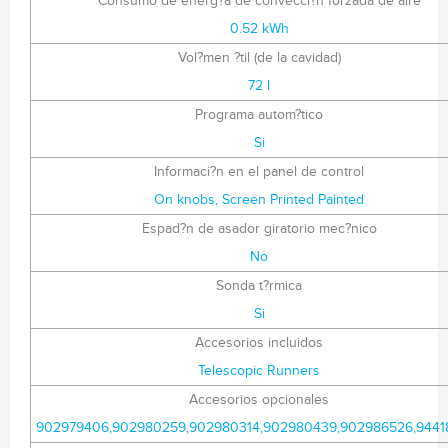
Consumo de energ?a de convecci?n forzada de aire
0.52 kWh
Vol?men ?til (de la cavidad)
72 l
Programa autom?tico
Si
Informaci?n en el panel de control
On knobs, Screen Printed Painted
Espad?n de asador giratorio mec?nico
No
Sonda t?rmica
Si
Accesorios incluidos
Telescopic Runners
Accesorios opcionales
902979406,902980259,902980314,902980439,902986526,9441