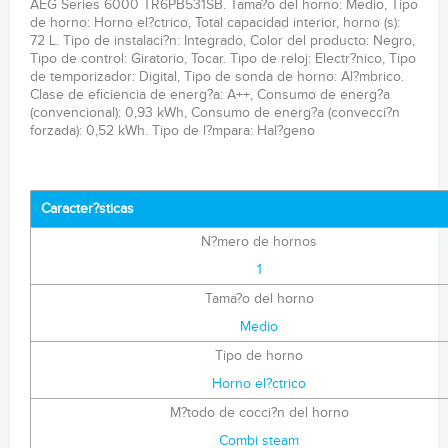
AEG Series 6000 TR6PB531SB. Tama?o del horno: Medio, Tipo
de horno: Horno el?ctrico, Total capacidad interior, horno (s):
72 L. Tipo de instalaci?n: Integrado, Color del producto: Negro,
Tipo de control: Giratorio, Tocar. Tipo de reloj: Electr?nico, Tipo
de temporizador: Digital, Tipo de sonda de horno: Al?mbrico.
Clase de eficiencia de energ?a: A++, Consumo de energ?a
(convencional): 0,93 kWh, Consumo de energ?a (convecci?n
forzada): 0,52 kWh. Tipo de l?mpara: Hal?geno
Caracter?sticas
N?mero de hornos
1
Tama?o del horno
Medio
Tipo de horno
Horno el?ctrico
M?todo de cocci?n del horno
Combi steam