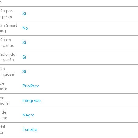
o
i?n para
Si
 pizza
i?n Smart
No
ing
i?n en
Si
s pasos
lador de
Si
geraci?n
i?n
Si
impieza
 de
Pirol?tico
ador
 de
Integrado
laci?n
 del
Negro
ucto
ial
Esmalte
ior