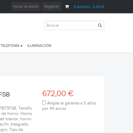
Iniciar la sesión
Registrar
0
Artículo
- 0,00 €
TELEFONÍA
ILUMINACIÓN
672,00 €
FSB
Amplía la garantía a 5 años
PB73FSB. Tama?o
por 45 euros
o de horno: Horno
dad interior, horno
laci?n: Integrado,
egro, Tipo de