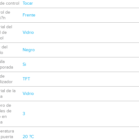
de control
Tocar
ol de
Frente
i?n
ial del
l de
Vidrio
ol
 del
Negro
do
lla
Si
rporada
 de
TFT
lizador
ial de la
Vidrio
ta
ro de
les de
3
o en
ta
eratura
 puerta
20 ?C