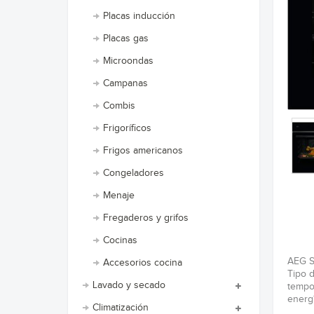
Placas inducción
Placas gas
Microondas
Campanas
Combis
Frigoríficos
Frigos americanos
Congeladores
Menaje
Fregaderos y grifos
Cocinas
AEG Se
Accesorios cocina
Tipo d
Lavado y secado
tempo
energ
Climatización