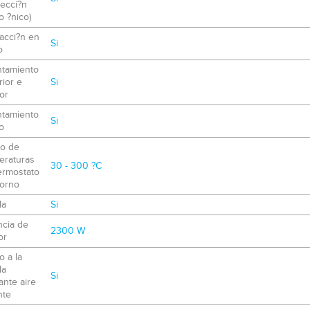
ecci?n
 ?nico)
acci?n en
Si
o
ntamiento
ior e
Si
ior
ntamiento
Si
o
o de
eraturas
30 - 300 ?C
ermostato
horno
la
Si
ncia de
2300 W
or
 a la
la
Si
nte aire
nte