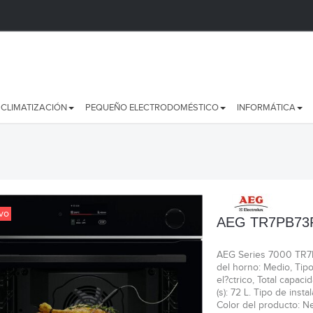
CLIMATIZACIÓN
PEQUEÑO ELECTRODOMÉSTICO
INFORMÁTICA
vo
AEG TR7PB73
AEG Series 7000 TR7
del horno: Medio, Tip
el?ctrico, Total capaci
(s): 72 L. Tipo de insta
Color del producto: N