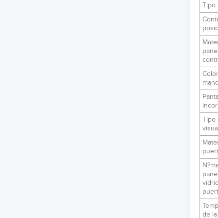
Tipo 
Contr
posic
Mater
pane
contr
Color
man
Panta
inco
Tipo
visua
Mater
puer
N?me
pane
vidri
puer
Temp
de la