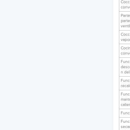
Cocc
conv
Parte
parte
venti
Cocc
vapo
Coci
conv
Func
desc
n de
Func
recal
Func
mant
calie
Func
Func
seca