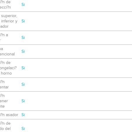
i?n de
Si
ecci?n
 superior,
 inferior y
Si
lador
i?n a
Si
r
na
Si
encional
i?n de
ongelaci?
Si
l horno
i?n
Si
entar
i?n
ener
Si
nte
i?n asador
Si
i?n de
do del
Si