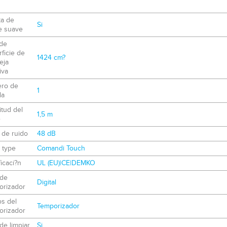
ta de
Si
e suave
 de
ficie de
1424 cm?
eja
iva
ro de
1
la
tud del
1,5 m
e
 de ruido
48 dB
 type
Comandi Touch
ficaci?n
UL (EU)|CE|DEMKO
 de
Digital
orizador
s del
Temporizador
orizador
 de limpiar
Si