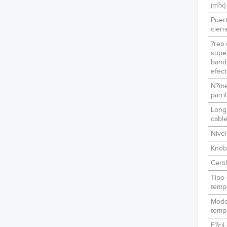
(m?x)
Puer
cierr
?rea
super
band
efect
N?me
parril
Longi
cabl
Nivel
Knob
Certi
Tipo
temp
Modo
temp
F?cil