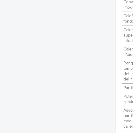
Conv
(modo
Calef
fond
Cale
super
infer
Cale
r?pid
Rang
temp
del t
del 
Parril
Pote
asad
Asado
parril
media
calie