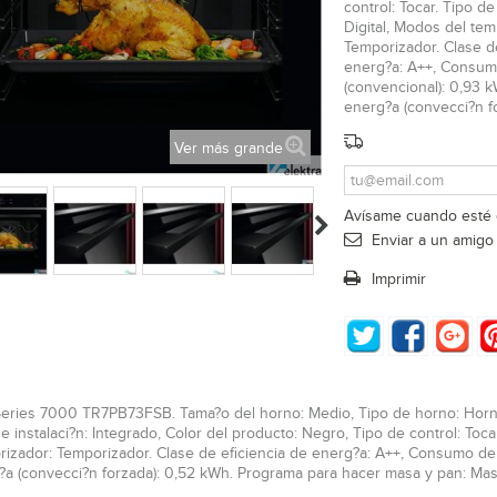
control: Tocar. Tipo d
Digital, Modos del tem
Temporizador. Clase d
energ?a: A++, Consum
(convencional): 0,93
energ?a (convecci?n for
Ver más grande
Avísame cuando esté 
Enviar a un amigo
Imprimir
ries 7000 TR7PB73FSB. Tama?o del horno: Medio, Tipo de horno: Horno el?
e instalaci?n: Integrado, Color del producto: Negro, Tipo de control: Toca
rizador: Temporizador. Clase de eficiencia de energ?a: A++, Consumo d
?a (convecci?n forzada): 0,52 kWh. Programa para hacer masa y pan: Ma