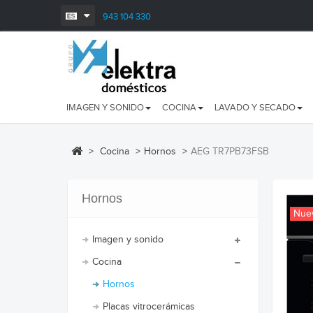
943 104 330
IMAGEN Y SONIDO
COCINA
LAVADO Y SECADO
>
Cocina
>
Hornos
>
AEG TR7PB73FSB
Hornos
Nue
Imagen y sonido
Cocina
Hornos
Placas vitrocerámicas