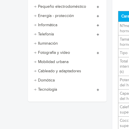
Pequeño electrodoméstico
Energía - protección
Cara
Informática
N?me
horn
Telefonía
Tama
Iluminación
horn
Fotografía y vídeo
Tipo
Total
Mobilidad urbana
inter
Cableado y adaptadores
(s)
Poten
Domótica
del 
Tecnología
Capa
del 
Calef
super
Cocc
super