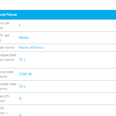
cter?sticas
ro de
1
os
?o del
Medio
o
 de horno
Horno el?ctrico
 capacidad
ior, horno
72 L
cia total
3390 W
horno
cidad neta
72 L
horno
acci?n
Si
ior
i?n
ior +
Si