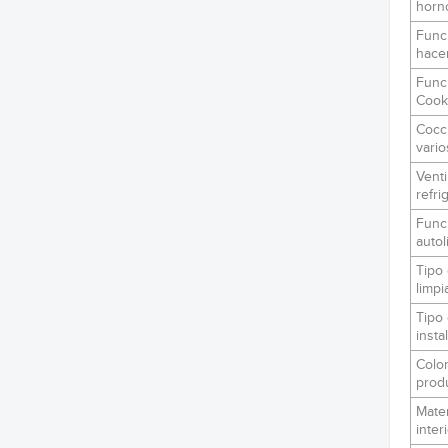
horn
Func
hacer
Func
Cook
Cocc
vario
Venti
refri
Func
autol
Tipo
limpi
Tipo
insta
Color
prod
Mater
inter