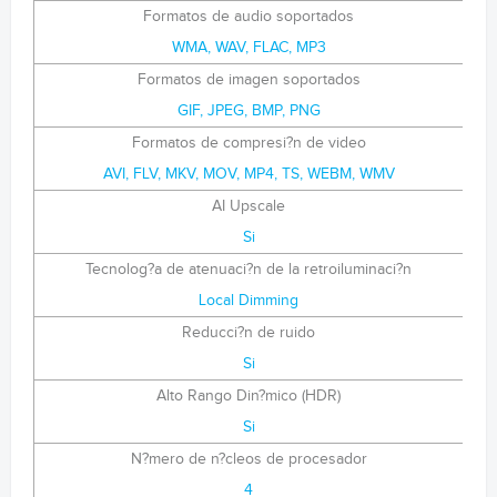
Formatos de audio soportados
WMA, WAV, FLAC, MP3
Formatos de imagen soportados
GIF, JPEG, BMP, PNG
Formatos de compresi?n de video
AVI, FLV, MKV, MOV, MP4, TS, WEBM, WMV
AI Upscale
Si
Tecnolog?a de atenuaci?n de la retroiluminaci?n
Local Dimming
Reducci?n de ruido
Si
Alto Rango Din?mico (HDR)
Si
N?mero de n?cleos de procesador
4