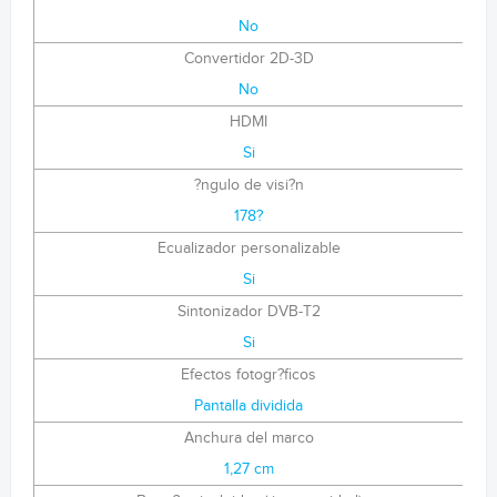
No
Convertidor 2D-3D
No
HDMI
Si
?ngulo de visi?n
178?
Ecualizador personalizable
Si
Sintonizador DVB-T2
Si
Efectos fotogr?ficos
Pantalla dividida
Anchura del marco
1,27 cm