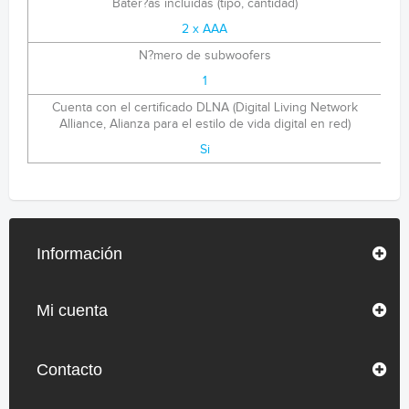
Bater?as incluidas (tipo, cantidad)
2 x AAA
N?mero de subwoofers
1
Cuenta con el certificado DLNA (Digital Living Network
Alliance, Alianza para el estilo de vida digital en red)
Si
Información
Mi cuenta
Contacto