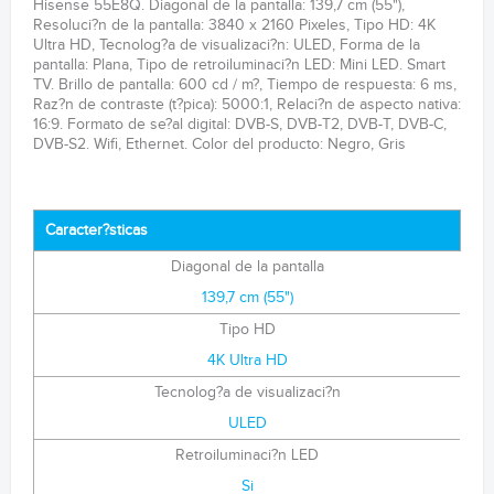
Hisense 55E8Q. Diagonal de la pantalla: 139,7 cm (55"),
Resoluci?n de la pantalla: 3840 x 2160 Pixeles, Tipo HD: 4K
Ultra HD, Tecnolog?a de visualizaci?n: ULED, Forma de la
pantalla: Plana, Tipo de retroiluminaci?n LED: Mini LED. Smart
TV. Brillo de pantalla: 600 cd / m?, Tiempo de respuesta: 6 ms,
Raz?n de contraste (t?pica): 5000:1, Relaci?n de aspecto nativa:
16:9. Formato de se?al digital: DVB-S, DVB-T2, DVB-T, DVB-C,
DVB-S2. Wifi, Ethernet. Color del producto: Negro, Gris
Caracter?sticas
Diagonal de la pantalla
139,7 cm (55")
Tipo HD
4K Ultra HD
Tecnolog?a de visualizaci?n
ULED
Retroiluminaci?n LED
Si