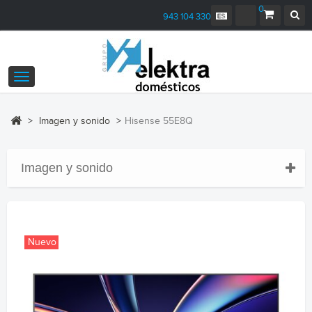
0
943 104 330
Navegación
Toggle
>
Imagen y sonido
>
Hisense 55E8Q
Imagen y sonido
Nuevo