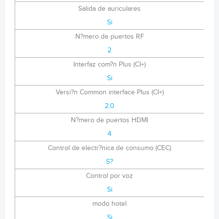
Salida de auriculares
Si
N?mero de puertos RF
2
Interfaz com?n Plus (CI+)
Si
Versi?n Common interface Plus (CI+)
2.0
N?mero de puertos HDMI
4
Control de electr?nica de consumo (CEC)
S?
Control por voz
Si
modo hotel
Si