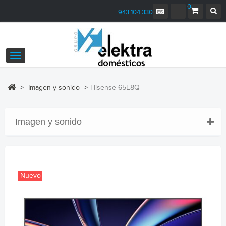
0
943 104 330
Navegación
Toggle
>
Imagen y sonido
>
Hisense 65E8Q
Imagen y sonido
Nuevo