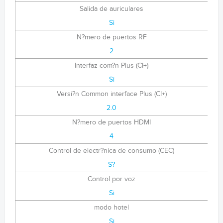
Salida de auriculares
Si
N?mero de puertos RF
2
Interfaz com?n Plus (CI+)
Si
Versi?n Common interface Plus (CI+)
2.0
N?mero de puertos HDMI
4
Control de electr?nica de consumo (CEC)
S?
Control por voz
Si
modo hotel
Si