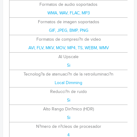
Formatos de audio soportados
WMA, WAV, FLAC, MP3
Formatos de imagen soportados
GIF, JPEG, BMP, PNG
Formatos de compresi?n de video
AVI, FLV, MKV, MOV, MP4, TS, WEBM, WMV
AI Upscale
Si
Tecnolog?a de atenuaci?n de la retroiluminaci?n
Local Dimming
Reducci?n de ruido
Si
Alto Rango Din?mico (HDR)
Si
N?mero de n?cleos de procesador
4