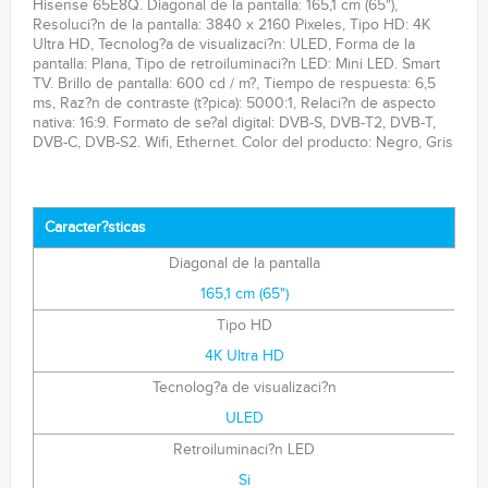
Hisense 65E8Q. Diagonal de la pantalla: 165,1 cm (65"),
Resoluci?n de la pantalla: 3840 x 2160 Pixeles, Tipo HD: 4K
Ultra HD, Tecnolog?a de visualizaci?n: ULED, Forma de la
pantalla: Plana, Tipo de retroiluminaci?n LED: Mini LED. Smart
TV. Brillo de pantalla: 600 cd / m?, Tiempo de respuesta: 6,5
ms, Raz?n de contraste (t?pica): 5000:1, Relaci?n de aspecto
nativa: 16:9. Formato de se?al digital: DVB-S, DVB-T2, DVB-T,
DVB-C, DVB-S2. Wifi, Ethernet. Color del producto: Negro, Gris
Caracter?sticas
Diagonal de la pantalla
165,1 cm (65")
Tipo HD
4K Ultra HD
Tecnolog?a de visualizaci?n
ULED
Retroiluminaci?n LED
Si