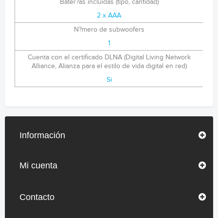
Bater?as incluidas (tipo, cantidad)
2 x AAA
N?mero de subwoofers
1
Cuenta con el certificado DLNA (Digital Living Network
Alliance, Alianza para el estilo de vida digital en red)
Si
Información
Mi cuenta
Contacto