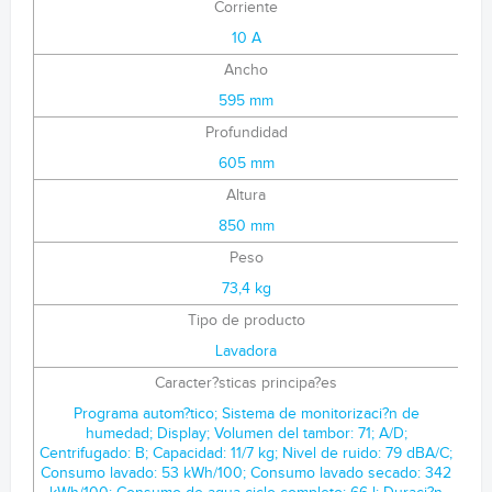
Corriente
10 A
Ancho
595 mm
Profundidad
605 mm
Altura
850 mm
Peso
73,4 kg
Tipo de producto
Lavadora
Caracter?sticas principa?es
Programa autom?tico; Sistema de monitorizaci?n de
humedad; Display; Volumen del tambor: 71; A/D;
Centrifugado: B; Capacidad: 11/7 kg; Nivel de ruido: 79 dBA/C;
Consumo lavado: 53 kWh/100; Consumo lavado secado: 342