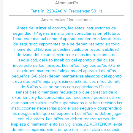
Alimentaci?n
Tensi?n: 220-240 V; Frecuencia: 50 Hz
Advertencias / Indicaciones
Antes de utilizar el aparato, lea estas instrucciones de seguridad. T?ngalas a mano para consultarlas en el futuro. Tanto este manual como el aparato contienen advertencias de seguridad importantes que se deben respetar en todo momento. El fabricante declina cualquier responsabilidad derivada del incumplimiento de estas instrucciones de seguridad, del uso indebido del aparato o del ajuste incorrecto de los mandos. Los ni?os muy peque?os (0-3 a?os) deben mantenerse alejados del aparato. Los ni?os peque?os (3-8 a?os) deben mantenerse alejados del aparato salvo que est?n bajo vigilancia constante. Los ni?os de m?s de 8 a?os y las personas con capacidades f?sicas, sensoriales o mentales reducidas o que carezcan de la experiencia y los conocimientos necesarios pueden utilizar este aparato solo si est?n supervisados o si han recibido las instrucciones necesarias para el uso seguro y comprendido los riesgos a los que se exponen. Los ni?os no deben jugar con el aparato. Los ni?os no deben realizar tareas de limpieza o mantenimiento sin vigilancia. ADVERTENCIA: evite detener el aparato antes de que termine el ciclo de secado, a menos que se retiren r?pidamente todas las prendas y se extiendan para que el calor se disipe. Las prendas sucias de sustancias como aceite, acetona, alcohol, petr?leo, queroseno, quitamanchas, aguarr?s, ceras y removedores de cera, y los materiales como goma espuma (espuma de l?tex), gorros de ducha, tejidos impermeables, art?culos revestidos de goma y prendas o almohadas rellenas de goma espuma no deber?an secarse con la secadora. Vac?e completamente todos los bolsillos (encendedores, cerillas...). No utilice el aparato si se han empleado productos qu?micos industriales para su limpieza. Los art?culos embebidos en aceite no se deber?an secar en la secadora, ya que son altamente inflamables. No abra la puerta forz?ndola ni la utilice como escal?n. USO PERMITIDO PRECAUCI?N: el aparato no est? dise?ado para el uso con un interruptor externo, como por ejemplo un temporizador, o con un sistema de control remoto. El aparato est? dise?ado para el uso dom?stico o aplicaciones similares, a saber: ?reas de cocina en tiendas, oficinas y otros ambientes de trabajo; granjas; habitaciones de hoteles, moteles, pensiones y dem?s entornos residenciales; ?reas de uso com?n en edificios de departamento y lavander?as. No cargue la m?quina con un peso superior a la capacidad m?xima indicada en la tabla de programas (kg de ropa seca). Este aparato no es apto para el uso profesional. No utilice el aparato al aire libre. No utilice disolventes (por ejemplo, aguarr?s o benceno), detergentes que contienen disolventes, quitagrasas en polvo, limpiacristales o productos de limpieza de uso general ni l?quidos inflamables. No lave a m?quina tejidos que se hayan tratado con disolventes o l?quidos inflamables. No almacene sustancias inflamables o explosivas (ej. gasolina o latas de aerosol) dentro o cerca del aparato - riesgo de incendio. No ponga en la secadora prendas no lavadas. Mantenga el exterior del aparato libre de polvo y pelusa. Los suavizantes para tejidos o productos similares deber?an utilizarse siguiendo las instrucciones del producto. No seque la ropa excesivamente. Aseg?rese de que el grifo del agua est? abierto durante los ciclos de secado. La etapa final del ciclo es sin calor (ciclo de enfriamiento) para evitar que la ropa se estropee. Durante la fase de secado la puerta tiende a calentarse. INSTALACI?N La manipulaci?n e instalaci?n del aparato debe realizarse entre dos o m?s personas - riesgo de lesiones. Utilice guantes de protecci?n para desembalar e instalar el aparato - riesgo de corte. Desplace el aparato evitando levantarlo por la encimera o por la tapa. La instalaci?n, la conexi?n del agua, las conexiones el?ctricas y las reparaciones deben ser llevadas a cabo por un t?cnico cualificado. No repare ni sustituya ninguna parte del aparato a no ser que est? espec?ficamente indicado en el manual de uso. Mantenga a los ni?os alejados del lugar de instalaci?n. Tras desembalar el aparato, compruebe que no se haya da?ado durante el transporte. En caso de problemas, p?ngase en contacto con su vendedor o con el Servicio de Asistencia T?cnica m?s cercano. Despu?s de la instalaci?n, el embalaje (pl?stico, poliestireno, etc.) se debe almacenar fuera del alcance de los ni?os - riego de asfixia. Desconecte el aparato de la alimentaci?n el?ctrica antes de llevar a cabo la instalaci?n - riesgo de descargas el?ctricas. Durante la instalaci?n, aseg?rese de que el aparato no da?a el cable de alimentaci?n - riesgo de incendio o descargas el?ctricas. No ponga en marcha el aparato hasta que no haya terminado el proceso de instalaci?n. No instale el aparato en un lugar donde pueda estar expuesto a condiciones extremas, como: mala ventilaci?n, o temperaturas por debajo de los 5 ?C o por encima de los 35 ?C. Durante la instalaci?n aseg?rese de que las cuatro patas queden estables y se apoyen correctamente en el suelo; aj?stelas si es necesario y compruebe si el aparato est? perfectamente nivelado, utilizando un nivel de burbuja. pavimento flotante (parqu? o laminado), fije al suelo una base enchapada de (al menos) 60 x 60 x 3 cm sobre la cual instalar el aparato. Conecte las mangueras de entrada del agua a la alimentaci?n de agua corriente de acuerdo con la normativa de la compa??a del agua local. Los modelos s?lo para agua fr?a no deben conectarse a la alimentaci?n de agua caliente. En los modelos para agua caliente la temperatura del agua en entrada no debe superar los 60 ?C. El aparato est? provisto de pernos de transporte para evitar posibles da?os en su interior durante el transporte. Es imperativo quitar los pernos de transporte antes de utilizar la m?quina. Despu?s de quitarlos, cubra los orificios con los 4 tapones de pl?stico suministrados. Una vez instalado el aparato, espere unas horas para que se aclimate a las condiciones ambientales de la habitaci?n. Aseg?rese de que las aberturas de ventilaci?n en la base de la m?quina (si las hay en su modelo) no est?n obstruidas por alfombras u otros elementos. Utilice solo mangueras nuevas para conectar el aparato a la alimentaci?n de agua. No reutilice mangueras usadas. La presi?n de alimentaci?n del agua debe ser 0,1- 1 MPa. Si el aparato se instala cerca de una cocina a gas o a carb?n, interponga una placa aislante (de 85 x 57cm), ya que el costado que quedar? contra la cocina est? revestido de una hoja de aluminio. El aparato no se debe instalar detr?s de una puerta con cerradura, una puerta corredera o una puerta con bisagra del lado opuesto al del aparato, ya que en este caso se ver?a limitada la apertura total de la puerta del aparato. No repare ni sustituya ninguna parte del aparato a no ser que est? espec?ficamente indicado en el manual de uso. Recurra ?nicamente a un servicio posventa autorizado. Las reparaciones por cuenta propia o no profesionales pueden dar origen a accidentes peligrosos, incluso mortales, y a graves da?os materiales. Los repuestos para el electrodom?stico estar?n disponibles durante 10 a?os despu?s de la salida de la ?ltima unidad al mercado, seg?n lo establecido por la reglamentaci?n europea Ecodesign. ADVERTENCIAS DE SEGURIDAD EL?CTRICA Tiene que ser posible desconectar el aparato de la alimentaci?n el?ctrica simplemente desenchuf?ndolo, si el enchufe est? accesible, o bien mediante un interruptor multipolar instalado aguas arriba de la toma de conformidad con las reglas de cableado, y el aparato debe estar conectado a tierra de conformidad con las normas de seguridad el?ctrica nacionales. No utilice alargadores, regletas ni adaptadores. Los componentes el?ctricos no deben quedar accesibles para el usuario despu?s de la instalaci?n. No utilice el aparato con el cuerpo mojado o los pies descalzos. No utilice el aparato si el cable o el enchufe est?n da?ados, si no funciona bien o si se ha da?ado o ca?do. Si el cable de alimentaci?n est? da?ado, debe ser reemplazado con uno id?ntico por el fabricante o por un agente de la asistencia t?cnica o por una persona calificada para tal fin, para evitar peligros - riesgo de descargas el?ctricas. LIMPIEZA Y MANTENIMIENTO ADVERTENCIA: Apague y desconecte el aparato de la alimentaci?n el?ctrica antes de llevar a cabo tareas de mantenimiento. Para prevenir el riesgo de lesiones personales, utilice guantes de protecci?n (riesgo de corte) y zapatos de seguridad (riesgo de contusi?n). El aparato debe ser desplazado por dos personas (para reducir la carga). No utilice equipos de limpieza a vapor (riesgo de descargas el?ctricas). Las reparaciones no profesionales y no autorizadas por el fabricante podr?an poner en riesgo la salud y la seguridad, por lo que el fabricante no se har? responsable de ellas. Cualquier defecto o da?o causado por reparaciones o mantenimiento no profesionales no estar? cubierto por la garant?a, cuyos t?rminos se especifican en el documento entregado con la unidad. ELIMINACI?N DEL MATERIAL DE EMBALAJE El material de embalaje es 100% reciclable y est? marcado con el s?mbolo de reciclaje . Por lo tanto, deber? desechar las diferentes piezas del embalaje de forma responsable, respetando siempre las normas locales sobre residuos. ELIMINACI?N DE LOS ELECTRODOM?STICOS Este producto ha sido fabricado con materiales reciclables o reutilizables. Debe desecharse de acuerdo con la normativa local al respecto. Para obtener informaci?n m?s detallada sobre el tratamiento, recuperaci?n y reciclaje de aparatos el?ctricos dom?sticos, p?ngase en contacto con las autoridades locales, con el servicio de recogida de residuos urbanos, o con la tienda en la que adquiri? el aparato. Este electrodom?stico lleva la marca de conformidad con la Directiva europea 2012/19/EU relativa a los residuos de aparatos el?ctricos y electr?nicos (RAEE). La correcta eliminaci?n de este producto evita consecuencias negativas para el medio ambiente y la salud. El s?mbolo que incluye el aparato o la documentaci?n que lo acompa?a i