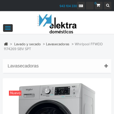
0
943 104 330
Navegación
Toggle
>
Lavado y secado
>
Lavasecadoras
>
Whirlpool FFWDD
1174269 SBV SPT
Lavasecadoras
Nuevo