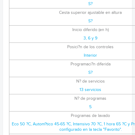
S?
Cesta superior ajustable en altura
S?
Inicio diferido (en h)
3, 6 y 9
Posici?n de los controles
Interior
Programaci?n diferida
S?
N? de servicios
13 servicios
N? de programas
5
Programas de lavado
Eco 50 ?C, Autom?tico 45-65 ?C, Intensivo 70 ?C, 1 hora 65 ?C y 
configurado en la tecla "Favorito".