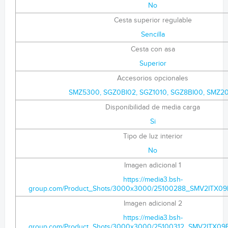
No
Cesta superior regulable
Sencilla
Cesta con asa
Superior
Accesorios opcionales
SMZ5300, SGZ0BI02, SGZ1010, SGZ8BI00, SMZ2
Disponibilidad de media carga
Si
Tipo de luz interior
No
Imagen adicional 1
https://media3.bsh-
group.com/Product_Shots/3000x3000/25100288_SMV2ITX09E
Imagen adicional 2
https://media3.bsh-
group.com/Product_Shots/3000x3000/25100312_SMV2ITX09E