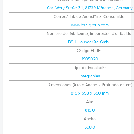
Carl-Wery-Stra?e 34, 81739 M?nchen, Germany
Correo/Link de Atenci?n al Consumidor
www.bsh-group.com
Nombre del fabricante, importador, distribuidor
BSH Hausger?te GmbH
C?digo EPREL
1995020
Tipo de instalaci?n
Integrables
Dimensiones (Alto x Ancho x Profundo en cm)
815 x 598 x 550 mm
Alto
815.0
Ancho
598.0