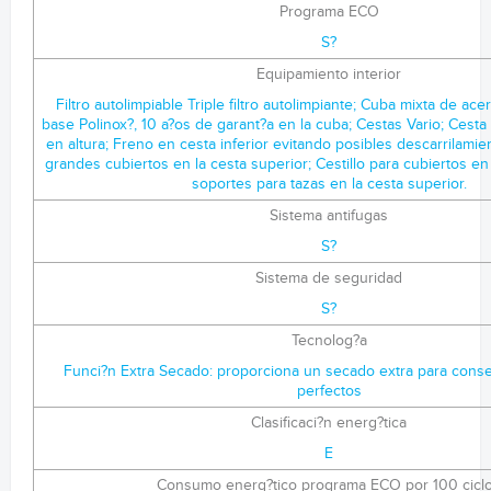
Programa ECO
S?
Equipamiento interior
Filtro autolimpiable Triple filtro autolimpiante; Cuba mixta de ac
base Polinox?, 10 a?os de garant?a en la cuba; Cestas Vario; Cesta
en altura; Freno en cesta inferior evitando posibles descarrilamie
grandes cubiertos en la cesta superior; Cestillo para cubiertos en l
soportes para tazas en la cesta superior.
Sistema antifugas
S?
Sistema de seguridad
S?
Tecnolog?a
Funci?n Extra Secado: proporciona un secado extra para conse
perfectos
Clasificaci?n energ?tica
E
Consumo energ?tico programa ECO por 100 cicl