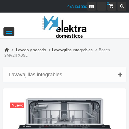
0
943 104 330
Navegación
Toggle
>
Lavado y secado
>
Lavavajillas integrables
>
Bosch
SMV2ITX09E
Lavavajillas integrables
Nuevo