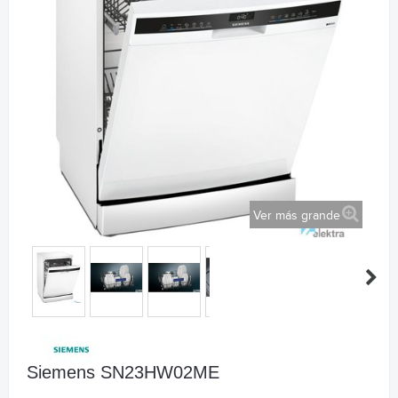
Ver más grande
Siemens SN23HW02ME