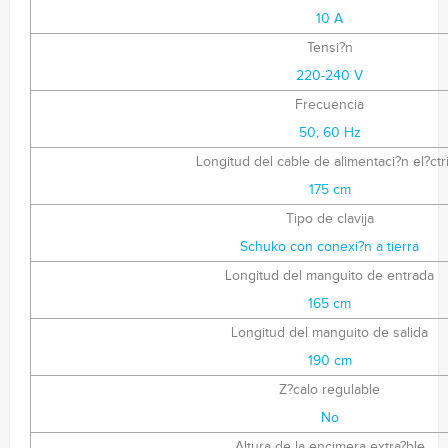
10 A
Tensi?n
220-240 V
Frecuencia
50; 60 Hz
Longitud del cable de alimentaci?n el?ctr
175 cm
Tipo de clavija
Schuko con conexi?n a tierra
Longitud del manguito de entrada
165 cm
Longitud del manguito de salida
190 cm
Z?calo regulable
No
Altura de la encimera extra?ble