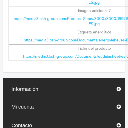
ES.jpg
Imagen adicional 7
https://media3.bsh-group.com/Product_Shots/3000x3000/199
ES.jpg
Etiqueta energ?tica
https://media3.bsh-group.com/Documents/energylabel/e
Ficha del producto
https://media3.bsh-group.com/Documents/eudatasheet/e
Información
Mi cuenta
Contacto