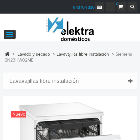
0
943 104 330
Navegación
Toggle
>
Lavado y secado
>
Lavavajillas libre instalación
>
Siemens
SN23HW02ME
Lavavajillas libre instalación
Nuevo