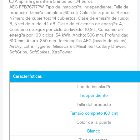
Amplía la garantía a 5 años por 34 euros
AEG FFB76717PW. Tipo de instalaci?n: Independiente, Talla del
producto: Tama?o completo (60 cm), Color de la puerta: Blanco.
N?mero de cubiertos: 14 cubiertos, Clase de emisi?n de ruido:
B, Nivel de ruido: 44 dB. Clase de eficiencia de energ?a: A,
Consumo de agua por ciclo de lavado: 10,9 L, Consumo de
energ?a por 100 ciclos: 54 kWh. Ancho: 596 mm, Profundidad:
610 mm, Altura: 850 mm. Tecnolog?as AEG (lavado de platos):
AirDry, Extra Hygiene, GlassCare?, MaxiFlex? Cutlery Drawer,
SoftGrips, SoftSpikes, XtraPower
Caracter?sticas
Tipo de instalaci?n
Independiente
Talla del producto
Tama?o completo (60 cm)
Color de la puerta
Blanco