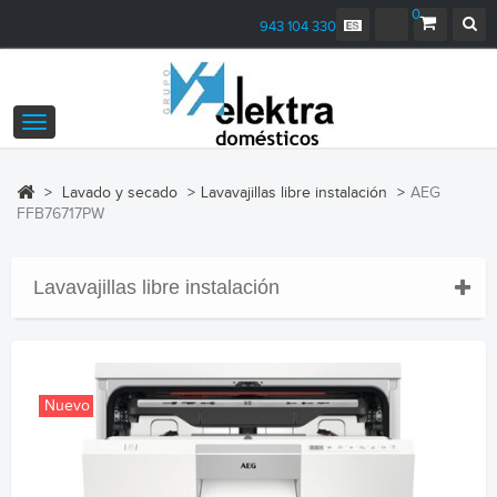
0
943 104 330
Navegación
Toggle
>
Lavado y secado
>
Lavavajillas libre instalación
>
AEG
FFB76717PW
Lavavajillas libre instalación
Nuevo