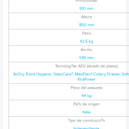
Profundidad
610 mm
Altura
850 mm
Peso
42,5 kg
Ancho
596 mm
Tecnolog?as AEG (lavado de platos)
AirDry, Extra Hygiene, GlassCare?, MaxiFlex? Cutlery Drawer, Soft
XtraPower
Peso del paquete
44 kg
Pa?s de origen
Italia
Tipo de construcci?n
Independiente