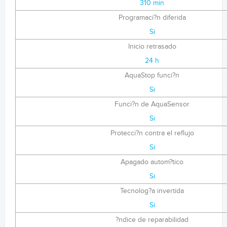
310 min
Programaci?n diferida
Si
Inicio retrasado
24 h
AquaStop funci?n
Si
Funci?n de AquaSensor
Si
Protecci?n contra el reflujo
Si
Apagado autom?tico
Si
Tecnolog?a invertida
Si
?ndice de reparabilidad