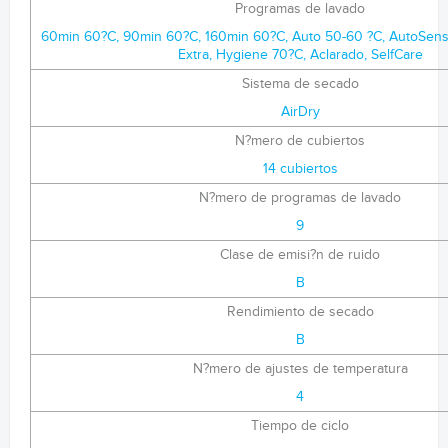
Programas de lavado
60min 60?C, 90min 60?C, 160min 60?C, Auto 50-60 ?C, AutoSense
Extra, Hygiene 70?C, Aclarado, SelfCare
Sistema de secado
AirDry
N?mero de cubiertos
14 cubiertos
N?mero de programas de lavado
9
Clase de emisi?n de ruido
B
Rendimiento de secado
B
N?mero de ajustes de temperatura
4
Tiempo de ciclo