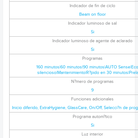
Indicador de fin de ciclo
Beam on floor
Indicador luminoso de sal
Si
Indicador luminoso de agente de aclarado
Si
Programas
160 minutos|60 minutos|90 minutos|AUTO Sense|Eco
silencioso|Mantenimiento|R?pido en 30 minutos|Prel
N?mero de programas
9
Funciones adicionales
Inicio diferido, ExtraHygiene, GlassCare, On/Off, Selecci?n de pr
Programa autom?tico
Si
Luz interior