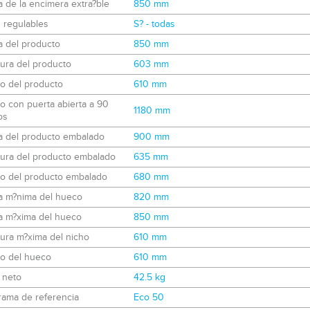
a de la encimera extra?ble
850 mm
 regulables
S? - todas
a del producto
850 mm
ura del producto
603 mm
o del producto
610 mm
o con puerta abierta a 90
1180 mm
os
ra del producto embalado
900 mm
ura del producto embalado
635 mm
o del producto embalado
680 mm
ra m?nima del hueco
820 mm
ra m?xima del hueco
850 mm
ura m?xima del nicho
610 mm
o del hueco
610 mm
 neto
42.5 kg
rama de referencia
Eco 50