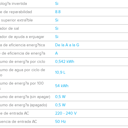
log?a invertida
Si
e de reparabilidad
8.8
 superior extra?ble
Si
ador de sal
Si
ador de ayuda a enjuagar
Si
a de eficiencia energ?tica
De la A a la G
 de eficiencia de energ?a
A
umo de energ?a por ciclo
0,542 kWh
umo de agua por ciclo de
10,9 L
do
umo de energ?a por 100
54 kWh
s
umo de energ?a (sin apagar)
0,5 W
umo de energ?a (apagado)
0,5 W
je de entrada AC
220 - 240 V
uencia de entrada AC
50 Hz