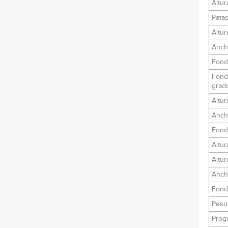
Altur
Patas
Altur
Anch
Fond
Fond
grad
Altu
Anch
Fond
Altu
Altu
Anch
Fond
Peso
Prog