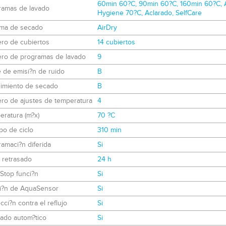
60min 60?C, 90min 60?C, 160min 60?C, A
ramas de lavado
Hygiene 70?C, Aclarado, SelfCare
ema de secado
AirDry
ro de cubiertos
14 cubiertos
ro de programas de lavado
9
 de emisi?n de ruido
B
imiento de secado
B
ro de ajustes de temperatura
4
ratura (m?x)
70 ?C
po de ciclo
310 min
amaci?n diferida
Si
o retrasado
24 h
Stop funci?n
Si
i?n de AquaSensor
Si
cci?n contra el reflujo
Si
ado autom?tico
Si