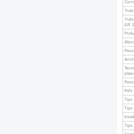
Corri
?ndic
?ndic
(UE 2
Prof
Altur
Peso
Anch
Tecn
plato
Peso
Pa?s 
Tipo 
Tipo 
Insta
Tipo 