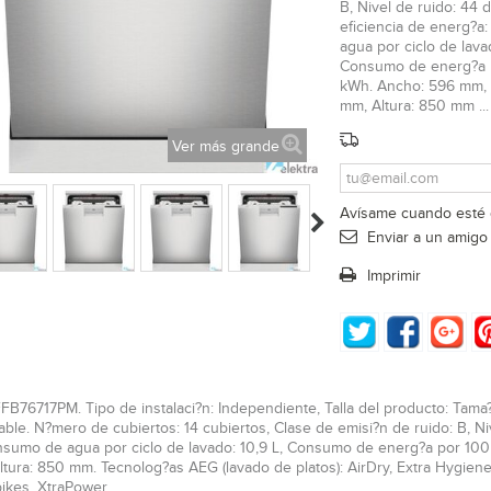
B, Nivel de ruido: 44 
eficiencia de energ?a
agua por ciclo de lavad
Consumo de energ?a p
kWh. Ancho: 596 mm, 
mm, Altura: 850 mm ...
Ver más grande
Avísame cuando esté 
Enviar a un amigo
Imprimir
B76717PM. Tipo de instalaci?n: Independiente, Talla del producto: Tama?
able. N?mero de cubiertos: 14 cubiertos, Clase de emisi?n de ruido: B, Ni
nsumo de agua por ciclo de lavado: 10,9 L, Consumo de energ?a por 100
tura: 850 mm. Tecnolog?as AEG (lavado de platos): AirDry, Extra Hygiene,
pikes, XtraPower