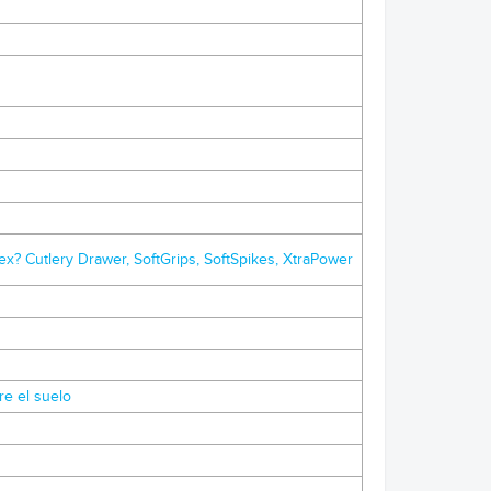
ex? Cutlery Drawer, SoftGrips, SoftSpikes, XtraPower
re el suelo