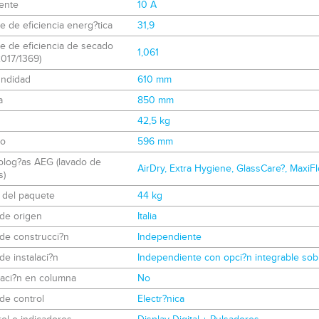
ente
10 A
e de eficiencia energ?tica
31,9
e de eficiencia de secado
1,061
017/1369)
undidad
610 mm
a
850 mm
42,5 kg
o
596 mm
olog?as AEG (lavado de
AirDry, Extra Hygiene, GlassCare?, MaxiFl
s)
 del paquete
44 kg
de origen
Italia
de construcci?n
Independiente
de instalaci?n
Independiente con opci?n integrable sob
laci?n en columna
No
de control
Electr?nica