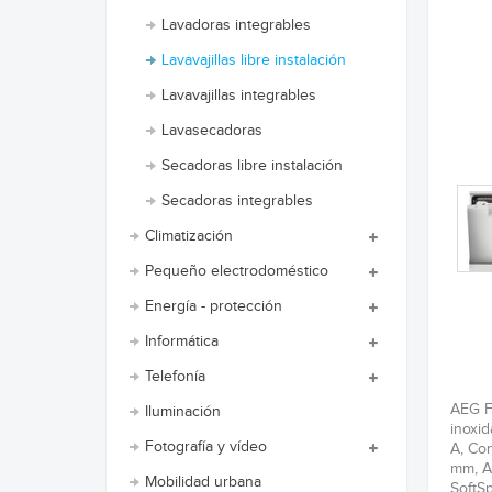
Lavadoras integrables
Lavavajillas libre instalación
Lavavajillas integrables
Lavasecadoras
Secadoras libre instalación
Secadoras integrables
Climatización
Pequeño electrodoméstico
Energía - protección
Informática
Telefonía
AEG FF
Iluminación
inoxid
Fotografía y vídeo
A, Co
mm, Al
Mobilidad urbana
SoftS