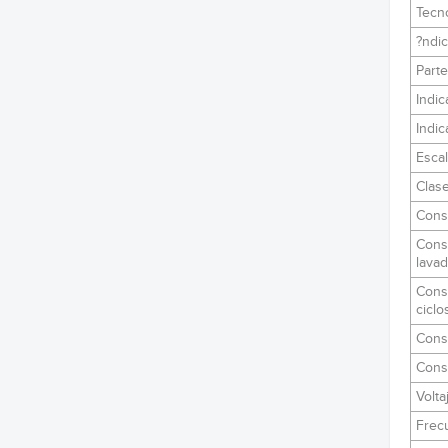
Tecno
?ndic
Parte
Indic
Indic
Escal
Clase
Cons
Cons
lava
Cons
ciclo
Cons
Cons
Volta
Frec