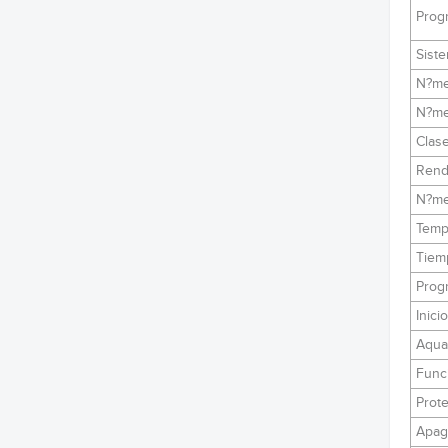
Prog
Sist
N?me
N?me
Clase
Rend
N?me
Tempe
Tiem
Progr
Inici
Aqua
Func
Prote
Apag