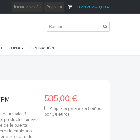
Iniciar la sesión
Registrar
0
Artículo
- 0,00 €
TELEFONÍA
ILUMINACIÓN
535,00 €
7PM
Amplía la garantía a 5 años
de instalaci?n:
por 34 euros
del producto: Tama?o
r de la puerta:
ero de cubiertos:
 emisi?n de ruido: