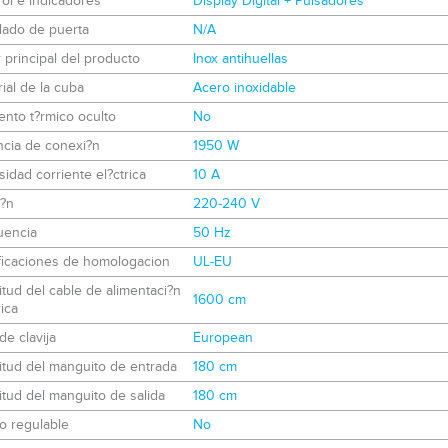
ol e indicadores
Display Digital + Pulsadores
lado de puerta
N/A
 principal del producto
Inox antihuellas
ial de la cuba
Acero inoxidable
nto t?rmico oculto
No
ncia de conexi?n
1950 W
sidad corriente el?ctrica
10 A
i?n
220-240 V
uencia
50 Hz
ificaciones de homologacion
UL-EU
tud del cable de alimentaci?n
1600 cm
rica
de clavija
European
itud del manguito de entrada
180 cm
tud del manguito de salida
180 cm
o regulable
No