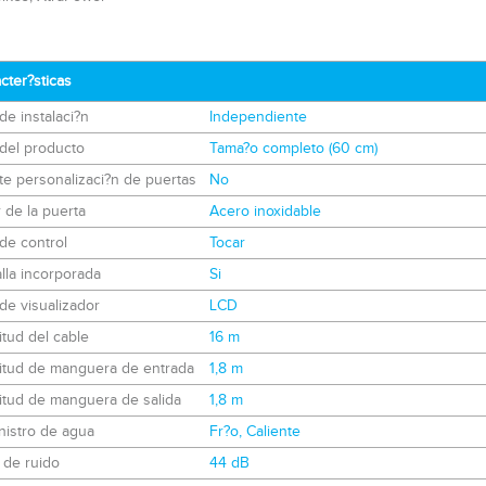
cter?sticas
de instalaci?n
Independiente
 del producto
Tama?o completo (60 cm)
e personalizaci?n de puertas
No
 de la puerta
Acero inoxidable
de control
Tocar
lla incorporada
Si
de visualizador
LCD
tud del cable
16 m
itud de manguera de entrada
1,8 m
itud de manguera de salida
1,8 m
nistro de agua
Fr?o, Caliente
 de ruido
44 dB