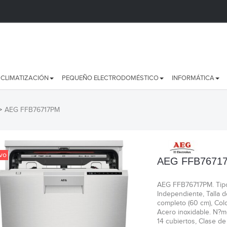
CLIMATIZACIÓN
PEQUEÑO ELECTRODOMÉSTICO
INFORMÁTICA
>
AEG FFB76717PM
vo
AEG FFB7671
AEG FFB76717PM. Tipo 
Independiente, Talla 
completo (60 cm), Colo
Acero inoxidable. N?m
14 cubiertos, Clase de