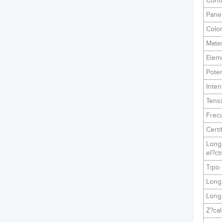
Contr
Pane
Color
Mater
Eleme
Pote
Inten
Tens
Frec
Cert
Longi
el?ct
Tipo 
Long
Longi
Z?cal