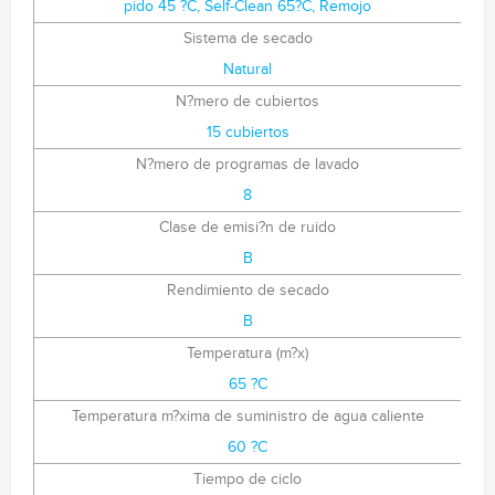
pido 45 ?C, Self-Clean 65?C, Remojo
Sistema de secado
Natural
N?mero de cubiertos
15 cubiertos
N?mero de programas de lavado
8
Clase de emisi?n de ruido
B
Rendimiento de secado
B
Temperatura (m?x)
65 ?C
Temperatura m?xima de suministro de agua caliente
60 ?C
Tiempo de ciclo