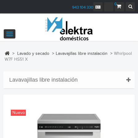
0
943 104 330
Navegación
Toggle
>
Lavado y secado
>
Lavavajillas libre instalación
>
Whirlpool
W7F HS51 X
Lavavajillas libre instalación
Nuevo