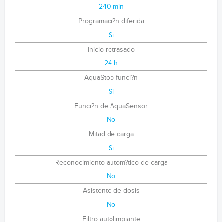
240 min
Programaci?n diferida
Si
Inicio retrasado
24 h
AquaStop funci?n
Si
Funci?n de AquaSensor
No
Mitad de carga
Si
Reconocimiento autom?tico de carga
No
Asistente de dosis
No
Filtro autolimpiante