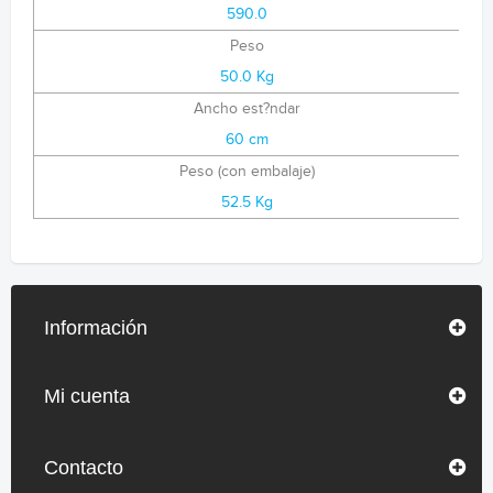
590.0
Peso
50.0 Kg
Ancho est?ndar
60 cm
Peso (con embalaje)
52.5 Kg
Información
Mi cuenta
Contacto