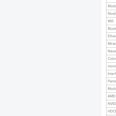
Modo
Nive
Wifi
Blue
Ethe
Mirac
Nave
Color
mont
Inter
Panta
Modo
AMD 
NVID
HDC