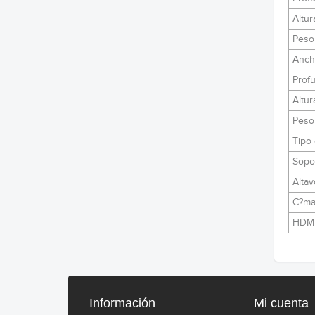
Altur
Peso 
Anch
Prof
Altur
Peso
Tipo
Sopo
Alta
C?ma
HDM
Información
Mi cuenta