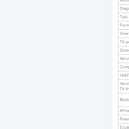
Resol
Diago
Tipo 
Forma
Smar
TV po
Siste
Versi
Compa
Hbb
Versi
TV (
Modo
N?me
Pote
Ecual