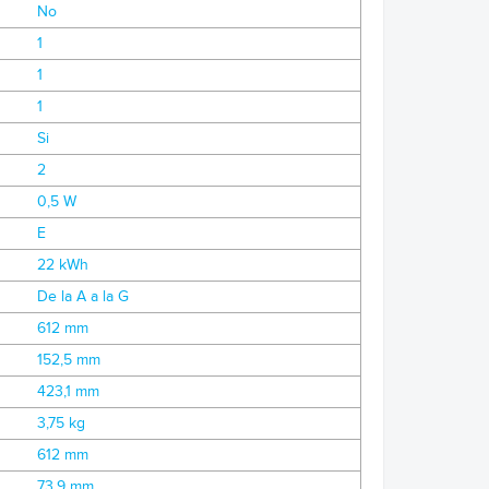
No
1
1
1
Si
2
0,5 W
E
22 kWh
De la A a la G
612 mm
152,5 mm
423,1 mm
3,75 kg
612 mm
73,9 mm