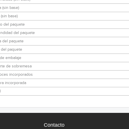
a (sin base)
(sin base)
o del paquete
undidad del paquete
a del paquete
 del paquete
 de embalaje
rte de sobremesa
voces incorporados
ra incorporada
I
Contacto