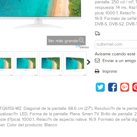
pantalla: 250 cd / m?,
respuesta: 14 ms, Raz?
pica): 1000:1, Relaci?n
16:9. Formato de se?al 
DVB-S, DVB-S2, DVB-T, 
Ver más grande
Avísame cuando esté 
Enviar a un amigo
Imprimir
Q615S-WZ. Diagonal de la pantalla: 68,6 cm (27"), Resoluci?n de la panta
ualizaci?n: LED, Forma de la pantalla: Plana. Smart TV. Brillo de pantalla
ste (t?pica): 1000:1, Relaci?n de aspecto nativa: 16:9. Formato de se?al d
et. Color del producto: Blanco