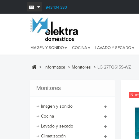
943 104 330
IMAGEN Y SONIDO
COCINA
LAVADO Y SECADO
>
Informática
>
Monitores
>
LG 27TQ615S-WZ
Monitores
Nue
Imagen y sonido
Cocina
Lavado y secado
Climatización