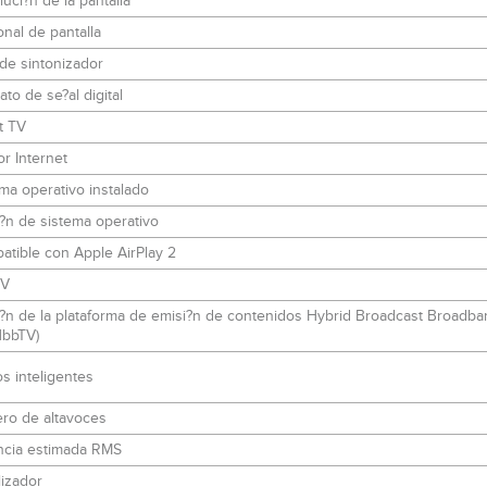
uci?n de la pantalla
nal de pantalla
de sintonizador
to de se?al digital
t TV
r Internet
ma operativo instalado
?n de sistema operativo
tible con Apple AirPlay 2
TV
?n de la plataforma de emisi?n de contenidos Hybrid Broadcast Broadba
HbbTV)
s inteligentes
ro de altavoces
ncia estimada RMS
izador