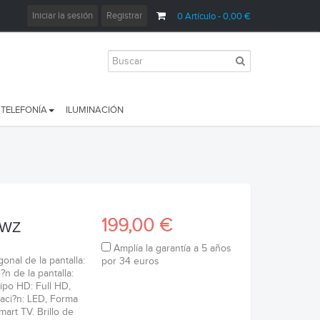
Iniciar la sesión
Registrar
0
Artículo
- 0,00 €
TELEFONÍA
ILUMINACIÓN
199,00 €
-WZ
Amplía la garantía a 5 años
nal de la pantalla:
por 34 euros
?n de la pantalla:
ipo HD: Full HD,
zaci?n: LED, Forma
Smart TV. Brillo de