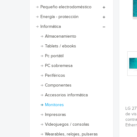
Pequeño electrodoméstico
Energía - protección
Informática
Almacenamiento
Tablets / ebooks
Pc portátil
PC sobremesa
Periféricos
Componentes
Accesorios informática
Monitores
LG 27T
de vis
Impresoras
contra
Videojuegos / consolas
Ethern
Wearables, relojes, pulseras