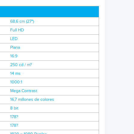
68,6 cm (27")
Full HD
LED
Plana
16:9
250 cd / m?
14 ms
1000:1
Mega Contrast
16,7 millones de colores
8 bit
178?
178?