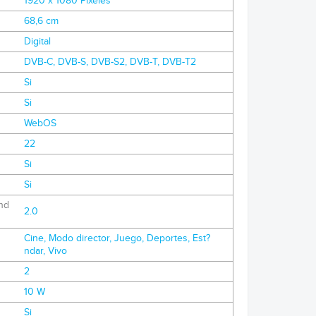
1920 x 1080 Pixeles
68,6 cm
Digital
DVB-C, DVB-S, DVB-S2, DVB-T, DVB-T2
Si
Si
WebOS
22
Si
Si
nd
2.0
Cine, Modo director, Juego, Deportes, Est?
ndar, Vivo
2
10 W
Si