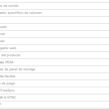
s de sonido
lador autom?tico de volumen
tooth
rnet
ast
gador web
 del producto
aje VESA
faz de panel de montaje
lla flexible
 de juego
FreeSync
IA G-SYNC
P