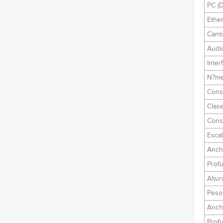
PC (D
Ether
Cant
Audio
Inter
N?me
Cons
Clase
Cons
Escal
Ancho
Profu
Altur
Peso 
Ancho
Profu