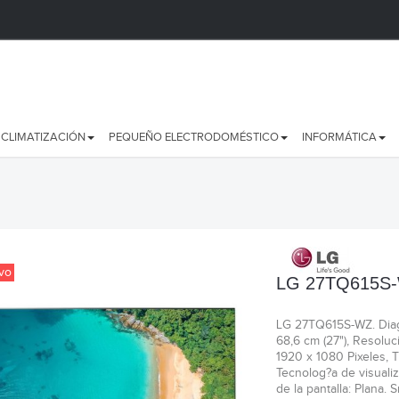
CLIMATIZACIÓN
PEQUEÑO ELECTRODOMÉSTICO
INFORMÁTICA
vo
LG 27TQ615S
LG 27TQ615S-WZ. Diago
68,6 cm (27"), Resoluci
1920 x 1080 Pixeles, T
Tecnolog?a de visuali
de la pantalla: Plana. 