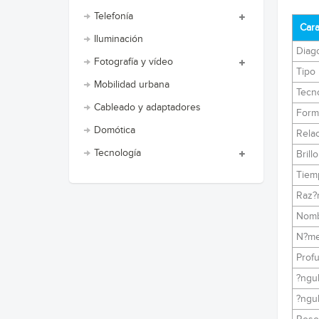
Telefonía
Cara
Iluminación
Diago
Fotografía y vídeo
Tipo
Mobilidad urbana
Tecno
Cableado y adaptadores
Forma
Domótica
Relac
Tecnología
Brill
Tiem
Raz?n
Nombr
N?mer
Profu
?ngul
?ngul