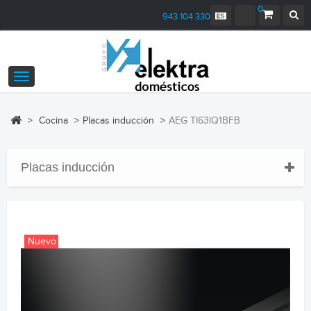
0
943 104 330
Navegación
Toggle
>
Cocina
>
Placas inducción
>
AEG TI63IQ1BFB
Placas inducción
Nuevo