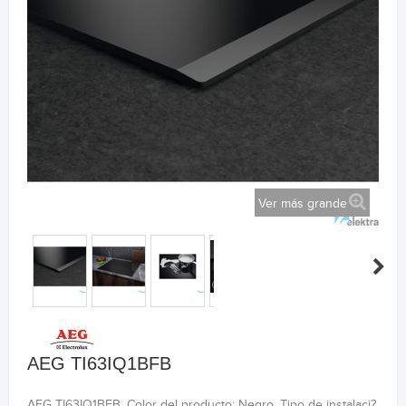
Ver más grande
AEG TI63IQ1BFB
AEG TI63IQ1BFB. Color del producto: Negro, Tipo de instalaci?