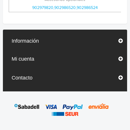
902979820,902986520,902986524
Información
Mi cuenta
Contacto