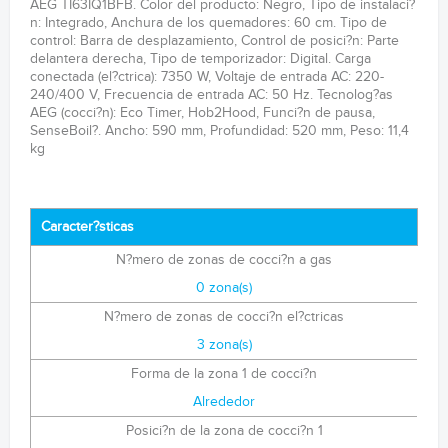
AEG TI63IQ1BFB. Color del producto: Negro, Tipo de instalaci?
n: Integrado, Anchura de los quemadores: 60 cm. Tipo de
control: Barra de desplazamiento, Control de posici?n: Parte
delantera derecha, Tipo de temporizador: Digital. Carga
conectada (el?ctrica): 7350 W, Voltaje de entrada AC: 220-
240/400 V, Frecuencia de entrada AC: 50 Hz. Tecnolog?as
AEG (cocci?n): Eco Timer, Hob2Hood, Funci?n de pausa,
SenseBoil?. Ancho: 590 mm, Profundidad: 520 mm, Peso: 11,4
kg
Caracter?sticas
N?mero de zonas de cocci?n a gas
0 zona(s)
N?mero de zonas de cocci?n el?ctricas
3 zona(s)
Forma de la zona 1 de cocci?n
Alrededor
Posici?n de la zona de cocci?n 1