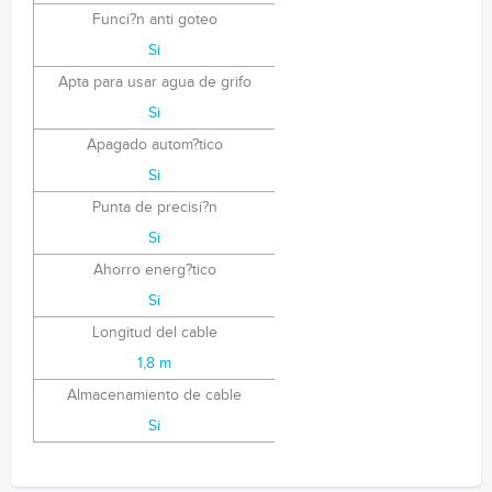
Funci?n anti goteo
Si
Apta para usar agua de grifo
Si
Apagado autom?tico
Si
Punta de precisi?n
Si
Ahorro energ?tico
Si
Longitud del cable
1,8 m
Almacenamiento de cable
Si