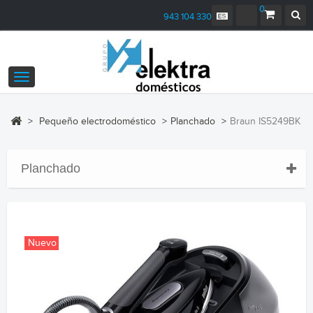
0
943 104 330
Navegación
Toggle
>
Pequeño electrodoméstico
>
Planchado
>
Braun IS5249BK
Planchado
Nuevo