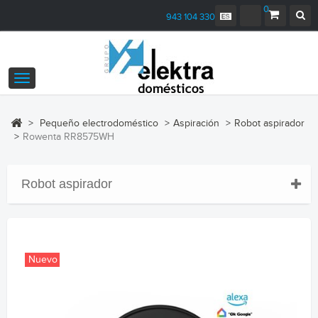
0
943 104 330
Navegación
Toggle
>
Pequeño electrodoméstico
>
Aspiración
>
Robot aspirador
>
Rowenta RR8575WH
Robot aspirador
Nuevo