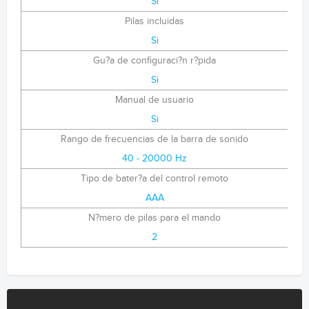
Si
Pilas incluidas
Si
Gu?a de configuraci?n r?pida
Si
Manual de usuario
Si
Rango de frecuencias de la barra de sonido
40 - 20000 Hz
Tipo de bater?a del control remoto
AAA
N?mero de pilas para el mando
2