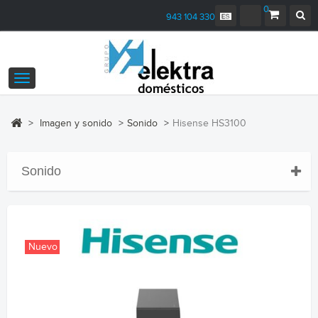
0
943 104 330
Navegación
Toggle
>
Imagen y sonido
>
Sonido
>
Hisense HS3100
Sonido
Nuevo