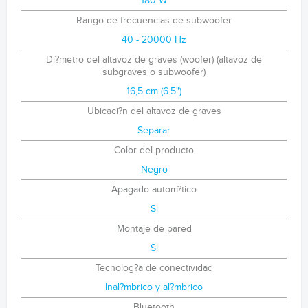
180 W
Rango de frecuencias de subwoofer
40 - 20000 Hz
Di?metro del altavoz de graves (woofer) (altavoz de
subgraves o subwoofer)
16,5 cm (6.5")
Ubicaci?n del altavoz de graves
Separar
Color del producto
Negro
Apagado autom?tico
Si
Montaje de pared
Si
Tecnolog?a de conectividad
Inal?mbrico y al?mbrico
Bluetooth