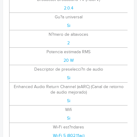
2.0.4
Gu?a universal
Si
N?mero de altavoces
2
Potencia estimada RMS
20 W
Descriptor de preselecci?n de audio
Si
Enhanced Audio Return Channel (eARC) (Canal de retorno
de audio mejorado)
Si
Wifi
Si
Wi-Fi est?ndares
Wi-Fi 5 (802.11ac)