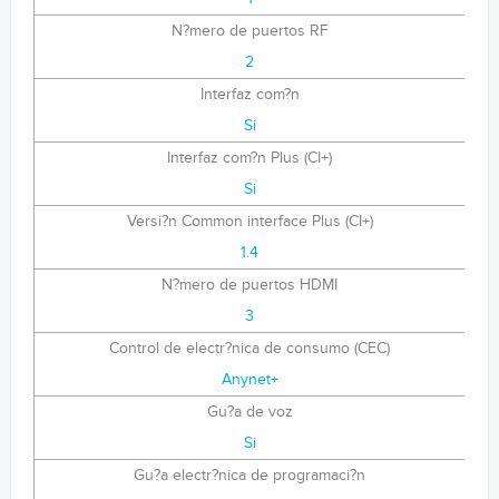
N?mero de puertos RF
2
Interfaz com?n
Si
Interfaz com?n Plus (CI+)
Si
Versi?n Common interface Plus (CI+)
1.4
N?mero de puertos HDMI
3
Control de electr?nica de consumo (CEC)
Anynet+
Gu?a de voz
Si
Gu?a electr?nica de programaci?n