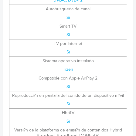
DVB-C, DVB-T2
Autobusqueda de canal
Si
Smart TV
Si
TV por Internet
Si
Sistema operativo instalado
Tizen
Compatible con Apple AirPlay 2
Si
Reproducci?n en pantalla del sonido de un dispositivo m?vil
Si
HbbTV
Si
Versi?n de la plataforma de emisi?n de contenidos Hybrid
Broadcast Broadband TV (HbbTV)