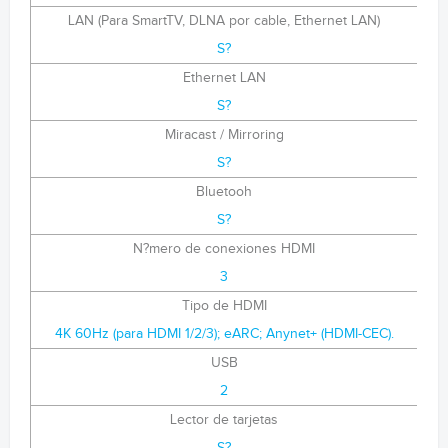
LAN (Para SmartTV, DLNA por cable, Ethernet LAN)
S?
Ethernet LAN
S?
Miracast / Mirroring
S?
Bluetooh
S?
N?mero de conexiones HDMI
3
Tipo de HDMI
4K 60Hz (para HDMI 1/2/3); eARC; Anynet+ (HDMI-CEC).
USB
2
Lector de tarjetas