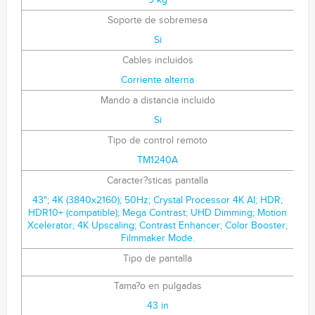
9 kg
Soporte de sobremesa
Si
Cables incluidos
Corriente alterna
Mando a distancia incluido
Si
Tipo de control remoto
TM1240A
Caracter?sticas pantalla
43"; 4K (3840x2160); 50Hz; Crystal Processor 4K AI; HDR;
HDR10+ (compatible); Mega Contrast; UHD Dimming; Motion
Xcelerator; 4K Upscaling; Contrast Enhancer; Color Booster;
Filmmaker Mode.
Tipo de pantalla
Tama?o en pulgadas
43 in