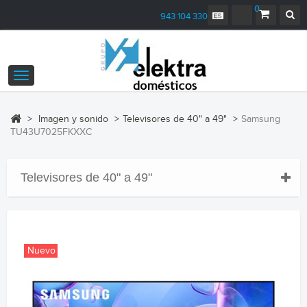
0
943 104 330
Navegación
Toggle
>
Imagen y sonido
>
Televisores de 40" a 49"
>
Samsung
TU43U7025FKXXC
Televisores de 40" a 49"
Nuevo