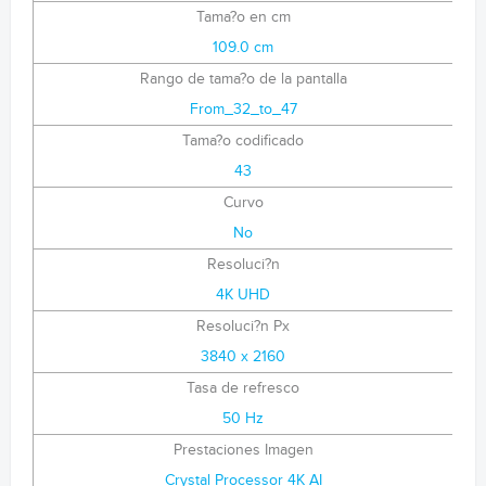
Tama?o en cm
109.0 cm
Rango de tama?o de la pantalla
From_32_to_47
Tama?o codificado
43
Curvo
No
Resoluci?n
4K UHD
Resoluci?n Px
3840 x 2160
Tasa de refresco
50 Hz
Prestaciones Imagen
Crystal Processor 4K AI