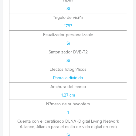
HDMI
Si
?ngulo de visi?n
178?
Ecualizador personalizable
Si
Sintonizador DVB-T2
Si
Efectos fotogr?ficos
Pantalla dividida
Anchura del marco
1,27 cm
N?mero de subwoofers
1
Cuenta con el certificado DLNA (Digital Living Network
Alliance, Alianza para el estilo de vida digital en red)
Si