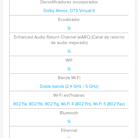
Decodificadores incorporados
Dolby Atmos, DTS Virtual:X
Ecualizador
Si
Enhanced Audio Return Channel (eARC) (Canal de retorno
de audio mejorado)
Si
Wifi
Si
Banda Wi-Fi
Doble banda (2,4 GHz / 5 GHz)
Wi-Fi est?ndares
802.11a, 802.11b, 802.11g, Wi-Fi 4 (802.11n), Wi-Fi 5 (802.11ac)
Bluetooth
Si
Ethernet