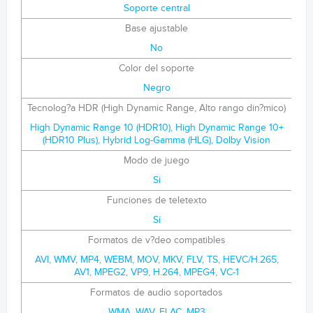
Soporte central
Base ajustable
No
Color del soporte
Negro
Tecnolog?a HDR (High Dynamic Range, Alto rango din?mico)
High Dynamic Range 10 (HDR10), High Dynamic Range 10+
(HDR10 Plus), Hybrid Log-Gamma (HLG), Dolby Vision
Modo de juego
Si
Funciones de teletexto
Si
Formatos de v?deo compatibles
AVI, WMV, MP4, WEBM, MOV, MKV, FLV, TS, HEVC/H.265,
AV1, MPEG2, VP9, H.264, MPEG4, VC-1
Formatos de audio soportados
WMA, WAV, FLAC, MP3