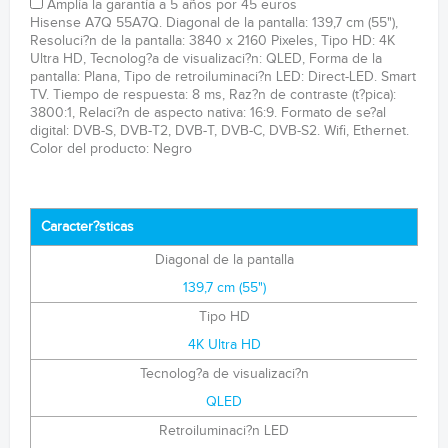
Amplía la garantía a 5 años por 45 euros
Hisense A7Q 55A7Q. Diagonal de la pantalla: 139,7 cm (55"),
Resoluci?n de la pantalla: 3840 x 2160 Pixeles, Tipo HD: 4K
Ultra HD, Tecnolog?a de visualizaci?n: QLED, Forma de la
pantalla: Plana, Tipo de retroiluminaci?n LED: Direct-LED. Smart
TV. Tiempo de respuesta: 8 ms, Raz?n de contraste (t?pica):
3800:1, Relaci?n de aspecto nativa: 16:9. Formato de se?al
digital: DVB-S, DVB-T2, DVB-T, DVB-C, DVB-S2. Wifi, Ethernet.
Color del producto: Negro
Caracter?sticas
Diagonal de la pantalla
139,7 cm (55")
Tipo HD
4K Ultra HD
Tecnolog?a de visualizaci?n
QLED
Retroiluminaci?n LED