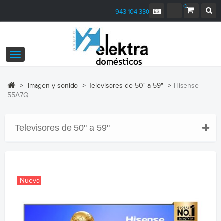
0
943 104 330
Navegación
Toggle
>
Imagen y sonido
>
Televisores de 50" a 59"
>
Hisense
55A7Q
Televisores de 50" a 59"
Nuevo