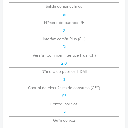
Salida de auriculares
Si
N?mero de puertos RF
2
Interfaz com?n Plus (CI+)
Si
Versi?n Common interface Plus (CI+)
2.0
N?mero de puertos HDMI
3
Control de electr?nica de consumo (CEC)
S?
Control por voz
Si
Gu?a de voz