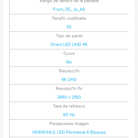
Rango de tama?o de la pantalla
From_55_ to_60
Tama?o codificado
55
Tipo de panel
Direct LED UHD 4K
Curvo
No
Resoluci?n
4K UHD
Resoluci?n Px
3840 x 2160
Tasa de refresco
60 Hz
Prestaciones Imagen
HDR10/HLG. LED Perimetral 6 Bloques