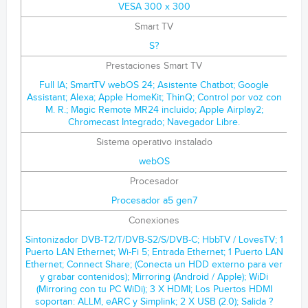
VESA 300 x 300
Smart TV
S?
Prestaciones Smart TV
Full IA; SmartTV webOS 24; Asistente Chatbot; Google
Assistant; Alexa; Apple HomeKit; ThinQ; Control por voz con
M. R.; Magic Remote MR24 incluido; Apple Airplay2;
Chromecast Integrado; Navegador Libre.
Sistema operativo instalado
webOS
Procesador
Procesador a5 gen7
Conexiones
Sintonizador DVB-T2/T/DVB-S2/S/DVB-C; HbbTV / LovesTV; 1
Puerto LAN Ethernet; Wi-Fi 5; Entrada Ethernet; 1 Puerto LAN
Ethernet; Connect Share; (Conecta un HDD externo para ver
y grabar contenidos); Mirroring (Android / Apple); WiDi
(Mirroring con tu PC WiDi); 3 X HDMI; Los Puertos HDMI
soportan: ALLM, eARC y Simplink; 2 X USB (2.0); Salida ?