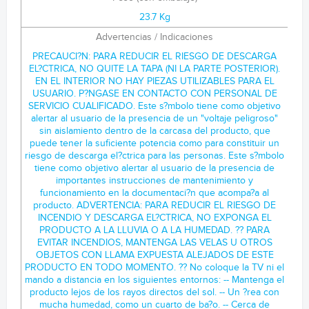
23.7 Kg
Advertencias / Indicaciones
PRECAUCI?N: PARA REDUCIR EL RIESGO DE DESCARGA EL?CTRICA, NO QUITE LA TAPA (NI LA PARTE POSTERIOR). EN EL INTERIOR NO HAY PIEZAS UTILIZABLES PARA EL USUARIO. P?NGASE EN CONTACTO CON PERSONAL DE SERVICIO CUALIFICADO. Este s?mbolo tiene como objetivo alertar al usuario de la presencia de un "voltaje peligroso" sin aislamiento dentro de la carcasa del producto, que puede tener la suficiente potencia como para constituir un riesgo de descarga el?ctrica para las personas. Este s?mbolo tiene como objetivo alertar al usuario de la presencia de importantes instrucciones de mantenimiento y funcionamiento en la documentaci?n que acompa?a al producto. ADVERTENCIA: PARA REDUCIR EL RIESGO DE INCENDIO Y DESCARGA EL?CTRICA, NO EXPONGA EL PRODUCTO A LA LLUVIA O A LA HUMEDAD. ?? PARA EVITAR INCENDIOS, MANTENGA LAS VELAS U OTROS OBJETOS CON LLAMA EXPUESTA ALEJADOS DE ESTE PRODUCTO EN TODO MOMENTO. ?? No coloque la TV ni el mando a distancia en los siguientes entornos: -- Mantenga el producto lejos de los rayos directos del sol. -- Un ?rea con mucha humedad, como un cuarto de ba?o. -- Cerca de cualquier fuente de calor, como hornos u otros dispositivos que emitan calor. -- Cerca de la encimera de la cocina o de un humidificador, donde puede estar expuesta a vapor o aceite. -- Un ?rea expuesta a la lluvia o al viento. -- El aparato no debe quedar expuesto a goteras o salpicaduras. Tampoco deber? colocar encima objetos con contenido l?quido, como floreros, copas, etc. (por ejemplo, encima de estanter?as). -- No coloque el televisor cerca de objetos inflamables como gasolina o velas ni lo exponga directamente al aire acondicionado. -- No lo instale en lugares con un exceso de polvo. Si lo hace, podr?a producirse un incendio, una descarga el?ctrica, combusti?n/explosi?n, mal funcionamiento o deformaci?n del producto. ?? Ventilaci?n -- Instale el televisor en un lugar que disponga de una estanter?a. No lo instale en un espacio cerrado, como una balda de un mueble de estanter?as. -- No instale el producto en una alfombra o un coj?n. -- No bloquee o cubra el producto con un pa?o u otro material mientras la unidad est? enchufada. ?? Tenga cuidado de no tocar las aberturas de ventilaci?n. Si el televisor est? encendido durante un per?odo de tiempo prolongado, las aberturas de ventilaci?n pueden calentarse. el cable de alimentaci?n de un mal uso f?sico o mec?nico: no lo retuerza, doble, ni camine sobre ?l y evite que se quede atascado en una puerta. Preste especial atenci?n a los enchufes, las tomas de pared y el punto de salida del cable en el dispositivo. ?? No cambie de lugar el televisor mientras el cable de alimentaci?n se encuentra conectado. ?? No utilice un cable de alimentaci?n suelto o da?ado. ?? No tire directamente del cable de alimentacion para desconectar la pantalla. Asegurese de tirar del enchufe y no del cable al desenchufar el cable de alimentacion. ?? No conecte demasiados dispositivos a la misma toma de alimentaci?n de CA, ya que esto podr?a dar lugar a un incendio o una descarga el?ctrica. ?? Desconexi?n del dispositivo de la alimentaci?n principal -- El enchufe de alimentaci?n es el dispositivo de desconexi?n. En caso de emergencia, el enchufe de alimentaci?n debe permanecer f?cilmente accesible. ?? No permita que los ni?os se suban ni se agarren a la TV. De lo contrario, la TV podr?a caerse y ocasionarse da?os personales. ?? Conexi?n a tierra de la antena exterior (esto puede variar seg?n el pa?s): -- Si se encuentra instalada una antena exterior, respete las indicaciones que aparecen a continuaci?n. El sistema de antena exterior no debe estar ubicado cerca de un tendido el?ctrico u otros circuitos de alimentaci?n o de luz el?ctrica ya que si entran en contacto se puede producir la muerte o lesiones severas. ?? No toque este aparato o la antena durante una tormenta el?ctrica. Podr?a electrocutarse. ?? Aseg?rese de que el cable de alimentaci?n est? conectado de forma segura al televisor y al enchufe de pared o, de lo contrario, el enchufe y la toma de corriente pueden resultar da?ados y, en casos extremos, se puede producir un incendio. ?? No inserte objetos met?licos o inflamables dentro del producto. Si se cae un objeto extra?o dentro del producto, desconecte el cable de alimentaci?n y comun?quese con el departamento de atenci?n al cliente. ?? No toque el extremo del cable de alimentaci?n mientras se encuentra conectado. Podr?a electrocutarse. ?? En cualquiera de las siguientes circunstancias, desconecte el producto de inmediato y comun?quese con el servicio de atenci?n al cliente correspondiente. -- Se ha da?ado el producto. -- Si se introduce agua u otra sustancia dentro del producto (como un adaptador de CA, cable de alimentaci?n o el televisor). -- Si huele humo o alg?n otro olor que provenga del televisor. -- Cuando haya tormentas el?ctricas o no se utilice por periodos de tiempo prolongados. Aun cuando el televisor se apague mediante el control remoto o el bot?n, la fuente de alimentaci?n de CA est? conectada a la unidad si no est? desconectada del enchufe. No utilice equipos el?ctricos de alto voltaje cerca del televisor (por ejemplo, un sistema de control el?ctrico de insectos). Esto podr?a provocar un funcionamiento incorrecto. ?? No intente modificar este producto de ninguna manera sin la autorizaci?n escrita de LG Electronics. Podr?a producirse un incendio accidental o una descarga el?ctrica. Comun?quese con el servicio de atenci?n al cliente correspondiente si necesita repararlo o necesita soporte t?cnico. La modificaci?n no autorizada podr?a anular el derecho del usuario a operar este producto. ?? Utilice solo anexos/accesorios aprobados por LG Electronics. De lo contrario, podr?a producirse un incendio, una descarga el?ctrica, mal funcionamiento o da?o al producto. ?? No desmonte nunca el adaptador de CA ni el cable de alimentaci?n. Esto podr?a provocar incendios o descargas el?ctricas. ?? Manipule el adaptador con cuidado para evitar que se caiga o se golpee. Cualquier impacto podr?a da?ar el adaptador. ?? Para reducir el riesgo de incendio o descarga el?ctrica, no toque el televisor con las manos h?medas. Si las clavijas del cable de alimentaci?n est?n h?medas o cubiertas de polvo, s?quelas por completo o qu?teles el polvo. ?? Bater?as -- Almacene los accesorios (bater?a, etc.) en un lugar seguro fuera del alcance de los ni?os. -- No provoque un cortocircuito, desmonte o permita que las bater?as se recalienten. No arroje las bater?as en el fuego. Evite exponer las pilas a altas temperaturas. -- Precauci?n: Riesgo de incendio o explosi?n si la bater?a se cambia por otra de un tipo incorrecto. ?? Traslados -- Cuando lo traslade, compruebe que el producto est? apagado y que ha desconectado todos los cables. Debido a su tama?o, podr?an ser necesarias 2 o m?s personas para transportar el televisor. No presione ni coloque objetos pesados en el panel frontal del televisor. Si lo hace, esto podr?a da?ar el producto, provocar un incendio o una lesi?n. ?? Mantenga el material antihumedad del paquete y el embalaje de vinilo fuera del alcance de los ni?os. ?? No deje que el producto sufra impactos o que caigan objetos dentro de ?l y no deje caer nada sobre la pantalla. ?? No presione con fuerza en el panel con la mano o con un objeto afilado, como una u?a, un l?piz o un bol?grafo, ni haga rayas sobre ?l. Esto puede da?ar la pantalla. ?? Limpieza -- Cuando lo limpie, desconecte el cable de alimentaci?n y l?mpielo suavemente con un pa?o suave/seco. No roc?e agua u otros l?quidos directamente sobre el televisor. Nunca utilice limpiacristales, ambientadores, insecticidas, lubricantes, ceras (para coche, industriales), limpiadores abrasivos, disolventes, benceno, alcohol, etc., ya que pueden da?ar el producto y el panel. Si lo hace, esto podr?a producir una descarga el?ctrica o da?ar el producto. Elevaci?n y desplazamiento de la TV Antes de levantar o mover la TV, lea la informaci?n siguiente para evitar ara?ar o da?ar la TV y transportarla de manera segura, independientemente del tipo y tama?o de que se trate. ?? Se recomienda mover la TV en el interior de la caja o envuelta en su material de embalaje original. ?? Antes de levantar o mover la TV, desenchufe el cable de alimentaci?n y los dem?s cables. ?? Al sostener la TV, la pantalla deber?a orientarse hacia el lado contrario al que se encuentra usted para evitar da?arla. ?? Sujete con firmeza la parte superior e inferior del marco de la TV. Aseg?rese de no sujetar la TV por la zona transparente, la zona del altavoz o la zona de la rejilla del altavoz. ?? Para transportar una TV grande, se necesitan como m?nimo dos personas. ?? Al transportar la TV, no la exponga a sacudidas ni a vibraciones excesivas. ?? Cuando transporte la TV, mant?ngala en vertical, nunca la gire hacia uno de sus lados ni la incline hacia la izquierda o la derecha. ?? No aplique demasiada presi?n sobre la sobre la estructura del marco porque podr?a doblarse o deformarse y da?ar la pantalla. ?? Al manipular la TV, aseg?rese de no da?ar los botones que sobresalen. ?? Procure en todo momento no tocar la pantalla, ya que podr?a da?arla. ?? Para instalar el soporte en la TV, coloque la pantalla mirando hacia abajo sobre una mesa o una superficie plana amortiguadas para evitar que se raye la pantalla. Montaje en la mesa 1 Levante la TV e incl?nela hasta la posici?n vertical sobre una mesa. ? Deje un espacio de 10 cm (como m?nimo) con respecto a la pared para permitir una ventilaci?n adecuada. 2 Enchufe el cable de alimentaci?n a una toma de pared. ?? No aplique sustancias extra?as (aceites, lubricantes, etc.) en las piezas con tornillos al montar el producto. (Si lo hace, puede da?ar el producto.) ?? Para garantizar la seguridad y la vida ?til del producto, no utilice elementos no aprobados. ?? Los da?os o lesiones causados por el uso de elementos no aprobados no est?n cubiertos por la garant?a. ?? Si instala la TV en un soporte, es necesario que tome medidas para evitar que el producto vuelque. De