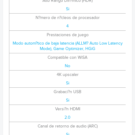
Alto Rango Din?mico (HDR)
Si
N?mero de n?cleos de procesador
4
Prestaciones de juego
Modo autom?tico de baja latencia (ALLM? Auto Low Latency
Mode), Game Optimizer, HGiG
Compatible con WiSA
No
4K upscaler
Si
Grabaci?n USB
Si
Versi?n HDMI
2.0
Canal de retorno de audio (ARC)
Si