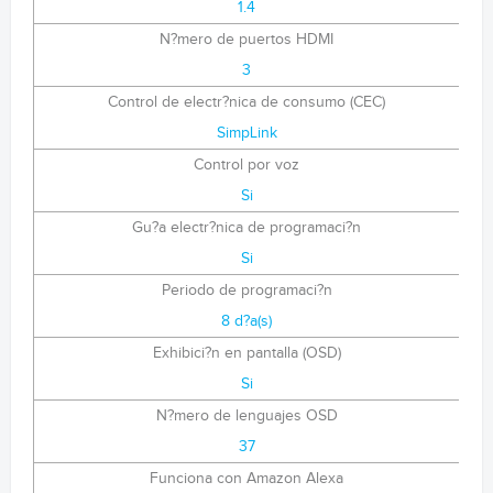
1.4
N?mero de puertos HDMI
3
Control de electr?nica de consumo (CEC)
SimpLink
Control por voz
Si
Gu?a electr?nica de programaci?n
Si
Periodo de programaci?n
8 d?a(s)
Exhibici?n en pantalla (OSD)
Si
N?mero de lenguajes OSD
37
Funciona con Amazon Alexa