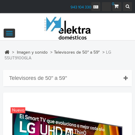
0
943 104 330
Navegación
Toggle
>
Imagen y sonido
>
Televisores de 50" a 59"
>
LG
55UT91006LA
Televisores de 50" a 59"
Nuevo