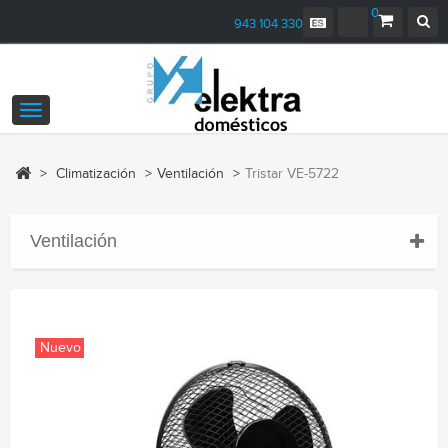
0
943 104 330
Navegación
Toggle
>
Climatización
>
Ventilación
>
Tristar VE-5722
Ventilación
Nuevo