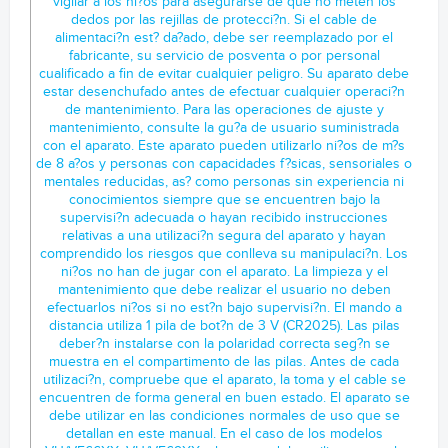
vigilar a los ni?os para asegurarse de que no meten los
dedos por las rejillas de protecci?n. Si el cable de
alimentaci?n est? da?ado, debe ser reemplazado por el
fabricante, su servicio de posventa o por personal
cualificado a fin de evitar cualquier peligro. Su aparato debe
estar desenchufado antes de efectuar cualquier operaci?n
de mantenimiento. Para las operaciones de ajuste y
mantenimiento, consulte la gu?a de usuario suministrada
con el aparato. Este aparato pueden utilizarlo ni?os de m?s
de 8 a?os y personas con capacidades f?sicas, sensoriales o
mentales reducidas, as? como personas sin experiencia ni
conocimientos siempre que se encuentren bajo la
supervisi?n adecuada o hayan recibido instrucciones
relativas a una utilizaci?n segura del aparato y hayan
comprendido los riesgos que conlleva su manipulaci?n. Los
ni?os no han de jugar con el aparato. La limpieza y el
mantenimiento que debe realizar el usuario no deben
efectuarlos ni?os si no est?n bajo supervisi?n. El mando a
distancia utiliza 1 pila de bot?n de 3 V (CR2025). Las pilas
deber?n instalarse con la polaridad correcta seg?n se
muestra en el compartimento de las pilas. Antes de cada
utilizaci?n, compruebe que el aparato, la toma y el cable se
encuentren de forma general en buen estado. El aparato se
debe utilizar en las condiciones normales de uso que se
detallan en este manual. En el caso de los modelos