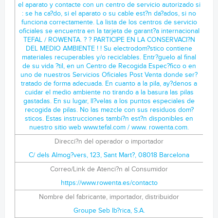
el aparato y contacte con un centro de servicio autorizado si
: se ha ca?do, si el aparato o su cable est?n da?ados, si no
funciona correctamente. La lista de los centros de servicio
oficiales se encuentra en la tarjeta de garant?a internacional
TEFAL / ROWENTA. ? ? PARTICIPE EN LA CONSERVACI?N
DEL MEDIO AMBIENTE ! ! Su electrodom?stico contiene
materiales recuperables y/o reciclables. Entr?guelo al final
de su vida ?til, en un Centro de Recogida Espec?fico o en
uno de nuestros Servicios Oficiales Post Venta donde ser?
tratado de forma adecuada. En cuanto a la pila, ay?denos a
cuidar el medio ambiente no tirando a la basura las pilas
gastadas. En su lugar, ll?velas a los puntos especiales de
recogida de pilas. No las mezcle con sus residuos dom?
sticos. Estas instrucciones tambi?n est?n disponibles en
nuestro sitio web www.tefal.com / www. rowenta.com.
Direcci?n del operador o importador
C/ dels Almog?vers, 123, Sant Mart?, 08018 Barcelona
Correo/Link de Atenci?n al Consumidor
https://www.rowenta.es/contacto
Nombre del fabricante, importador, distribuidor
Groupe Seb Ib?rica, S.A.