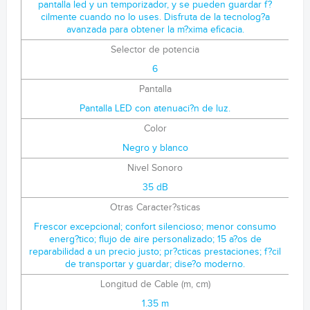
pantalla led y un temporizador, y se pueden guardar f?
cilmente cuando no lo uses. Disfruta de la tecnolog?a
avanzada para obtener la m?xima eficacia.
Selector de potencia
6
Pantalla
Pantalla LED con atenuaci?n de luz.
Color
Negro y blanco
Nivel Sonoro
35 dB
Otras Caracter?sticas
Frescor excepcional; confort silencioso; menor consumo
energ?tico; flujo de aire personalizado; 15 a?os de
reparabilidad a un precio justo; pr?cticas prestaciones; f?cil
de transportar y guardar; dise?o moderno.
Longitud de Cable (m, cm)
1.35 m