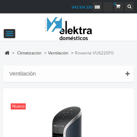
0
943 104 330
Navegación
Toggle
>
Climatización
>
Ventilación
>
Rowenta VU6220F0
Ventilación
Nuevo