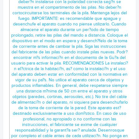
deber?n instalarse con la polaridad correcta seg?n se
muestra en el compartimento de las pilas. No deber?n
cortocircuitarse los terminales de la pila. Mantenga lejos del
fuego. IMPORTANTE: es recomendable que apague y
desenchufe el aparato cuando no piense utilizarlo. Cuando
almacene el aparato durante un per?odo de tiempo
prolongado, retire las pilas del mando a distancia. Coloque el
dispositivo en el modo en espera y desench?felo de la toma
de corriente antes de cambiar la pila. Siga las instrucciones
del fabricante de las pilas cuando instale pilas nuevas. Podr?
encontrar m?s informaci?n en el documento de la Gu?a del
usuario para activar la pila. RECOMENDACIONES La instalaci?
n el?ctrica de la habitaci?n, as? como la instalaci?n y el uso
del aparato deben estar en conformidad con la normativa en
vigor de su pa?s. No utilice el aparato cerca de objetos y
productos inflamables. En general, debe respetarse siempre
una distancia m?nima de 50 cm entre el aparato y otros
objetos (paredes, cortinas, aerosoles, etc.). No tire del cable
de alimentaci?n o del aparato, ni siquiera para desenchufarlo
de la toma de corriente de la pared. Este aparato est?
destinado exclusivamente a uso dom?stico. En caso de uso
profesional, no apropiado o no conforme con las
instrucciones, el fabricante se exime de cualquier
responsabilidad y la garant?a ser? anulada. Desenrosque
por completo el cable antes de cada utilizaci?n. No ponga en