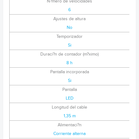
N?mero de velocidades
6
Ajustes de altura
No
Temporizador
Si
Duraci?n de contador (m?ximo)
8 h
Pantalla incorporada
Si
Pantalla
LED
Longitud del cable
1,35 m
Alimentaci?n
Corriente alterna