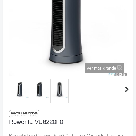
Ver más grande
Rowenta VU6220F0
Rowenta Eole Compact VU6220F0. Tipo: Ventilador tipo torre