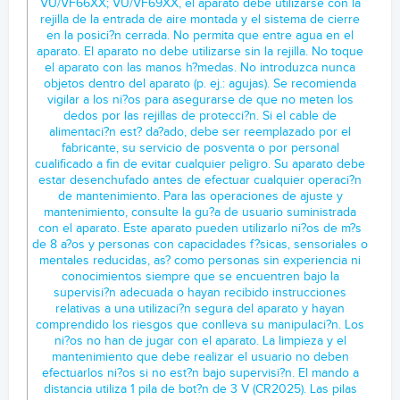
VU/VF66XX; VU/VF69XX, el aparato debe utilizarse con la
rejilla de la entrada de aire montada y el sistema de cierre
en la posici?n cerrada. No permita que entre agua en el
aparato. El aparato no debe utilizarse sin la rejilla. No toque
el aparato con las manos h?medas. No introduzca nunca
objetos dentro del aparato (p. ej.: agujas). Se recomienda
vigilar a los ni?os para asegurarse de que no meten los
dedos por las rejillas de protecci?n. Si el cable de
alimentaci?n est? da?ado, debe ser reemplazado por el
fabricante, su servicio de posventa o por personal
cualificado a fin de evitar cualquier peligro. Su aparato debe
estar desenchufado antes de efectuar cualquier operaci?n
de mantenimiento. Para las operaciones de ajuste y
mantenimiento, consulte la gu?a de usuario suministrada
con el aparato. Este aparato pueden utilizarlo ni?os de m?s
de 8 a?os y personas con capacidades f?sicas, sensoriales o
mentales reducidas, as? como personas sin experiencia ni
conocimientos siempre que se encuentren bajo la
supervisi?n adecuada o hayan recibido instrucciones
relativas a una utilizaci?n segura del aparato y hayan
comprendido los riesgos que conlleva su manipulaci?n. Los
ni?os no han de jugar con el aparato. La limpieza y el
mantenimiento que debe realizar el usuario no deben
efectuarlos ni?os si no est?n bajo supervisi?n. El mando a
distancia utiliza 1 pila de bot?n de 3 V (CR2025). Las pilas