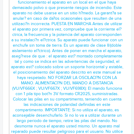
funcionamiento el aparato en un local en el que haya
demasiado polvo o que presente riesgos de incendio. Este
aparato no debe usarse en un sitio h?medo. La garant?a se
anular? en caso de da?os ocasionales que resulten de una
utilizaci?n incorrecta. PUESTA EN MARCHA Antes de utilizar
el aparato por primera vez, compruebe que la corriente el?
ctrica, la frecuencia y la potencia del aparato corresponden
a su instalaci?n el?ctrica. Su aparato puede funcionar con un
enchufe sin toma de tierra. Es un aparato de clase II/(doble
aislamiento el?ctrico). Antes de poner en marcha el aparato,
aseg?rese de que : el aparato est? montado completamente
tal y como se indica en las advertencias de seguridad, el
aparato est? colocado sobre un soporte horizontal y estable,
el posicionamiento del aparato descrito en este manual se
haya respetado. NO FORZAR LA OSCILACI?N CON LA
MANO. ALIMENTACI?N DEL MANDO A DISTANCIA
(VU/VF666X ; VU/VF667X ; VU/VF698X): El mando funciona
con 1 pila tipo bot?n 3V formato CR2025, suministradas.
Colocar las pilas en su compartimento, teniendo en cuenta
las indicaciones de polaridad definidas en este
compartimento. IMPORTANTE: Si no utiliza el aparato, es
aconsejable desenchufarlo. Si no lo va a utilizar durante un
largo periodo de tiempo, retire las pilas del mando. No
desmonte nunca el aparato usted mismo. Un aparato mal
reparado puede resultar peligroso para el usuario. No utilice